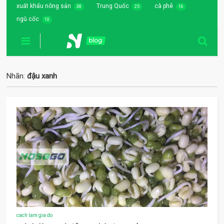
xuất khẩu nông sản
Trung Quốc
cà phê
38
25
16
ngũ cốc
10
Nhãn:
đậu xanh
cach lam gia do