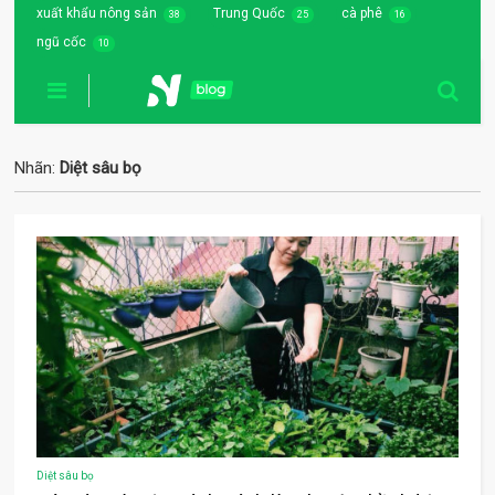
xuất khẩu nông sản
Trung Quốc
cà phê
38
25
16
ngũ cốc
10
Nhãn:
Diệt sâu bọ
Diệt sâu bọ