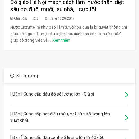
Cô giáo Hà Nội mách cách làm 'nước thần' diệt
sâu bọ, đuổi muỗi, lau nhà,... cực tốt
Chân đất
0
Tháng 10 20, 2017
Nước Enzyme 'rẻ như bèo' làm từ vỏ hoa quả là bí quyết không chỉ
giúp cô Nga diệt mọi sâu bọ hại rau xanh mà còn là 'nước thần'
giúp cô trong việc vệ ...
Xem thêm
Xu hướng
[ Bán ] Cung cấp đậu đỏ số lượng lớn - Giá sỉ
[ Bán ] Cung cấp hạt điều màu, hạt cà ri số lượng lớn
xuất khẩu
[ Bán ] Cung cấp đậu xanh số lượng lớn từ 40 - 60