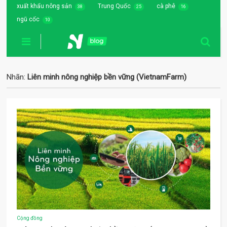
xuất khẩu nông sản
Trung Quốc
cà phê
38
25
16
ngũ cốc
10
Nhãn:
Liên minh nông nghiệp bền vững (VietnamFarm)
Cộng đồng