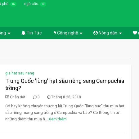
à phê
ngũ cốc
16
10
ồng
Tin Tức
Công nghệ
Nông dân
gia hat sau rieng
Trung Quốc 'lùng' hạt sầu riêng sang Campuchia
trồng?
Chân đất
0
Tháng 8 28, 2018
Có hay không chuyện thương lái Trung Quốc "lùng sục" thu mua hạt
sầu riêng mang sang trồng ở Campuchia và Lào? Có thông tin từ
những điểm thu mua h...
Xem thêm