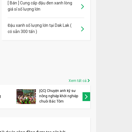
[ Bán ] Cung cấp đậu đen xanh lòng
giá sỉ số lượng lớn
Đậu xanh số lượng lớn tại Dak Lak (
có sẵn 300 tấn )
Xem tất cả
[QC] Chuyện anh kỹ sư
[QC] VIN
g
nông nghiệp khởi nghiệp
thay đổi
chuỗi Bác Tôm
thương h