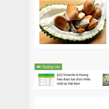
Vinamilk liên tục
Quảng cáo
được các bình chọn
sắc trong lĩnh vực
[QC] Vinamilk là thương
doanh 6 tháng đầu
hiệu được lựa chọn nhiều
2018
nhất tại Việt Nam