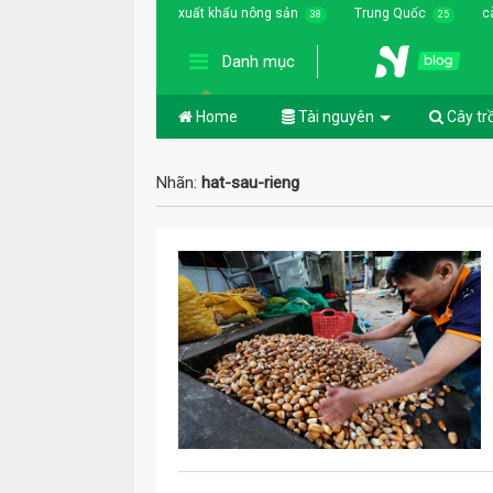
xuất khẩu nông sản
Trung Quốc
c
38
25
Danh mục
Home
Tài nguyên
Cây tr
Nhãn:
hat-sau-rieng