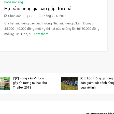
hat-sau-rieng
Hạt sầu riêng giá cao gấp đôi quả
Chân đất
0
Tháng 7 16, 2018
Giá hạt sầu riêng cao bất thường Nếu sầu riêng ở Lâm Đồng chỉ
35.000 - 40.000 đồng một kg thì hạt của chúng lên tới 80.000 đồng
mỗi kg. Chị Hoa, c...
Xem thêm
[QC] Nông sản VinEco
[QC] Lộc Trời giúp nông
gây ấn tượng tại hội chợ
dân giám sát cánh đồn
Thaifex 2018
qua vệ tinh