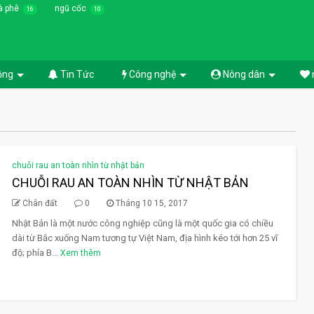
à phê
ngũ cốc
16
10
ồng
Tin Tức
Công nghệ
Nông dân
chuỗi rau an toàn nhìn từ nhật bản
CHUỖI RAU AN TOÀN NHÌN TỪ NHẬT BẢN
Chân đất
0
Tháng 10 15, 2017
Nhật Bản là một nước công nghiệp cũng là một quốc gia có chiều
dài từ Bắc xuống Nam tương tự Việt Nam, địa hình kéo tới hơn 25 vĩ
độ; phía B...
Xem thêm