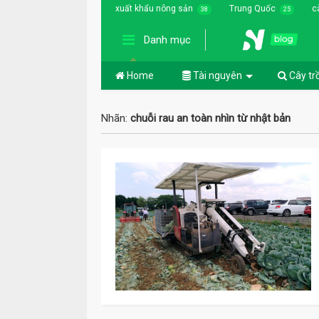
xuất khẩu nông sản
Trung Quốc
c
38
25
Danh mục
Home
Tài nguyên
Cây tr
Nhãn:
chuỗi rau an toàn nhìn từ nhật bản