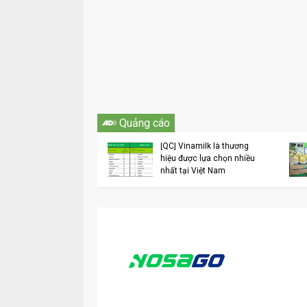
Vinamilk liên tục
Quảng cáo
được các bình chọn
sắc trong lĩnh vực
[QC] Vinamilk là thương
doanh 6 tháng đầu
hiệu được lựa chọn nhiều
2018
nhất tại Việt Nam