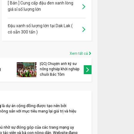
[ Bán ] Cung cấp đậu đen xanh lòng
giá sỉ số lượng lớn
Đậu xanh số lượng lớn tại Dak Lak (
có sẵn 300 tấn )
Xem tất cả
[QC] Chuyện anh kỹ sư
[QC] VIN
g
nông nghiệp khởi nghiệp
thay đổi
chuỗi Bác Tôm
thương h
g
 là dự án cộng đồng được tạo nên bởi 
nông sản với mục tiêu mang lại giá trị và hiệu 
ú nhờ sự đóng góp của các trang mạng uy 
ng tác viên và bà con nông dân. Website đang 