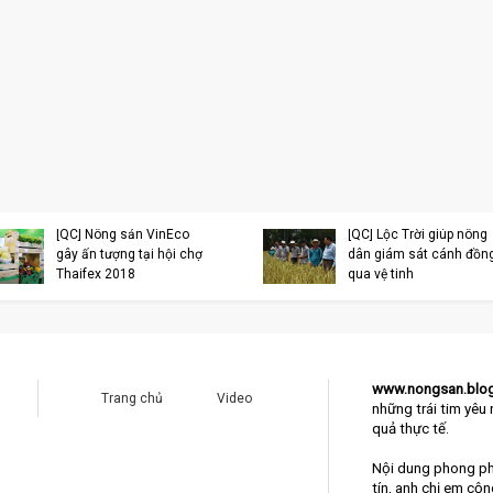
[QC] Nông sản VinEco
[QC] Lộc Trời giúp nông
gây ấn tượng tại hội chợ
dân giám sát cánh đồn
Thaifex 2018
qua vệ tinh
www.nongsan.blo
Trang chủ
Video
những trái tim yêu 
quả thực tế.
Nội dung phong ph
tín, anh chị em cộ