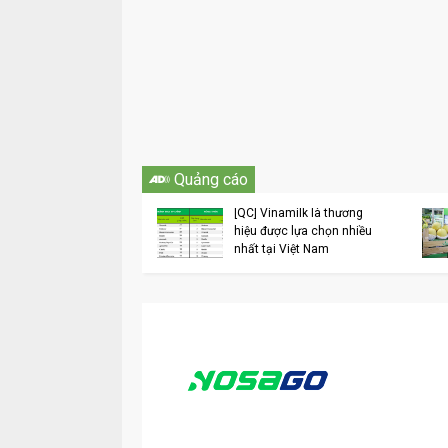
Vinamilk liên tục
Quảng cáo
được các bình chọn
sắc trong lĩnh vực
[QC] Vinamilk là thương
doanh 6 tháng đầu
hiệu được lựa chọn nhiều
2018
nhất tại Việt Nam