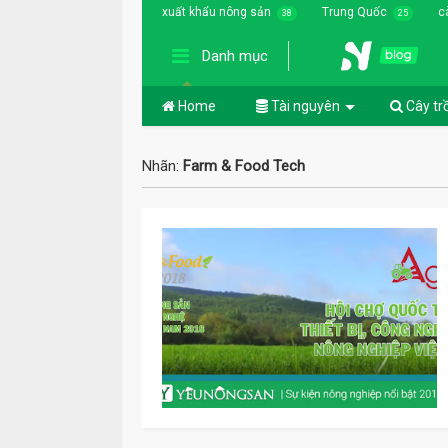
xuất khẩu nông sản
Trung Quốc
c
38
25
Danh mục
Home
Tài nguyên
Cây tr
Nhãn:
Farm & Food Tech