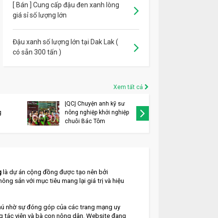
[ Bán ] Cung cấp đậu đen xanh lòng
giá sỉ số lượng lớn
Đậu xanh số lượng lớn tại Dak Lak (
có sẵn 300 tấn )
Xem tất cả
[QC] Chuyện anh kỹ sư
[QC] VIN
g
nông nghiệp khởi nghiệp
thay đổi
chuỗi Bác Tôm
thương h
g
 là dự án cộng đồng được tạo nên bởi 
nông sản với mục tiêu mang lại giá trị và hiệu 
ú nhờ sự đóng góp của các trang mạng uy 
ng tác viên và bà con nông dân. Website đang 