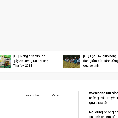
[QC] Nông sản VinEco
[QC] Lộc Trời giúp nông
gây ấn tượng tại hội chợ
dân giám sát cánh đồn
Thaifex 2018
qua vệ tinh
www.nongsan.blo
Trang chủ
Video
những trái tim yêu 
quả thực tế.
Nội dung phong ph
tín, anh chị em cộ