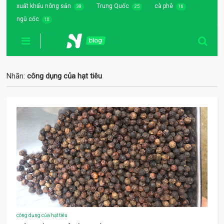
xuất khẩu nông sản
Trung Quốc
cà phê
38
25
16
ngũ cốc
10
Nhãn:
công dụng của hạt tiêu
công dụng của hạt tiêu