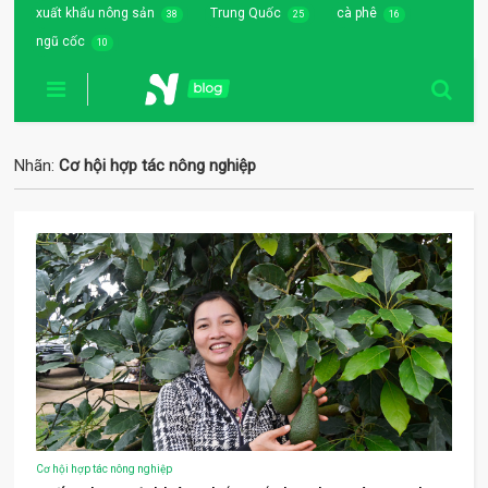
xuất khẩu nông sản
Trung Quốc
cà phê
38
25
16
ngũ cốc
10
Nhãn:
Cơ hội hợp tác nông nghiệp
Cơ hội hợp tác nông nghiệp