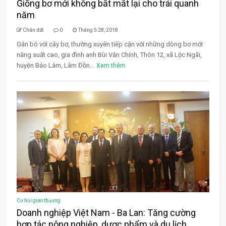
Giống bơ mới không bắt mắt lại cho trái quanh
năm
Chân đất
0
Tháng 5 28, 2018
Gắn bó với cây bơ, thường xuyên tiếp cận với những dòng bơ mới
năng suất cao, gia đình anh Bùi Văn Chính, Thôn 12, xã Lộc Ngãi,
huyện Bảo Lâm, Lâm Đồn...
Xem thêm
Cơ hội giao thương
Doanh nghiệp Việt Nam - Ba Lan: Tăng cường
hợp tác nông nghiệp, dược phẩm và du lịch