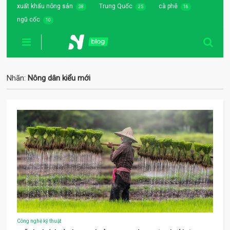
xuất khẩu nông sản
Trung Quốc
cà phê
38
25
16
ngũ cốc
10
Nhãn:
Nông dân kiểu mới
Công nghệ kỹ thuật