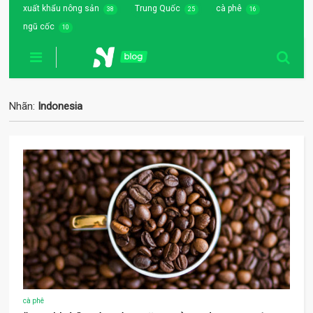
xuất khẩu nông sản
Trung Quốc
cà phê
38
25
16
ngũ cốc
10
Nhãn:
Indonesia
cà phê