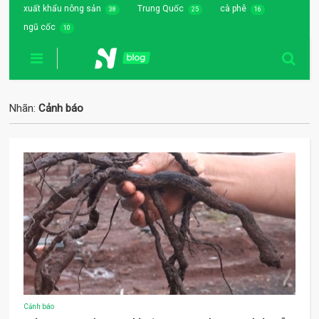
xuất khẩu nông sản
Trung Quốc
cà phê
38
25
16
ngũ cốc
10
Nhãn:
Cảnh báo
Cảnh báo