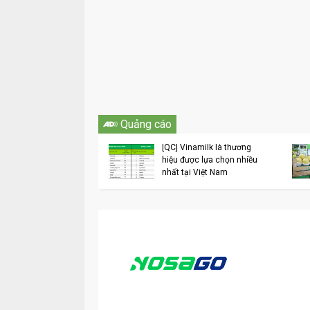
Vinamilk liên tục
Quảng cáo
được các bình chọn
sắc trong lĩnh vực
[QC] Vinamilk là thương
doanh 6 tháng đầu
hiệu được lựa chọn nhiều
2018
nhất tại Việt Nam