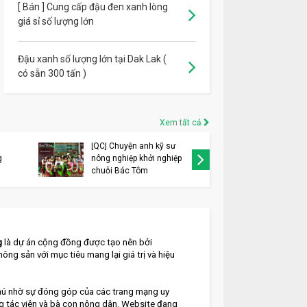
[ Bán ] Cung cấp đậu đen xanh lòng
giá sỉ số lượng lớn
Đậu xanh số lượng lớn tại Dak Lak (
có sẵn 300 tấn )
Xem tất cả
[QC] Chuyện anh kỹ sư
[QC] VIN
g
nông nghiệp khởi nghiệp
thay đổi
chuỗi Bác Tôm
thương h
g
 là dự án cộng đồng được tạo nên bởi 
nông sản với mục tiêu mang lại giá trị và hiệu 
ú nhờ sự đóng góp của các trang mạng uy 
ng tác viên và bà con nông dân. Website đang 