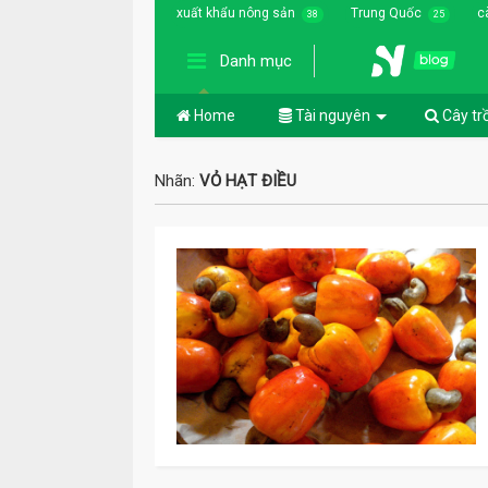
xuất khẩu nông sản
Trung Quốc
c
38
25
Danh mục
Home
Tài nguyên
Cây tr
Nhãn:
VỎ HẠT ĐIỀU