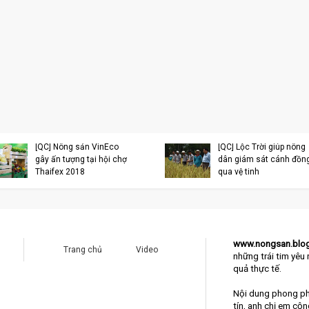
[QC] Nông sản VinEco
[QC] Lộc Trời giúp nông
gây ấn tượng tại hội chợ
dân giám sát cánh đồn
Thaifex 2018
qua vệ tinh
www.nongsan.blo
Trang chủ
Video
những trái tim yêu 
quả thực tế.
Nội dung phong ph
tín, anh chị em cộ