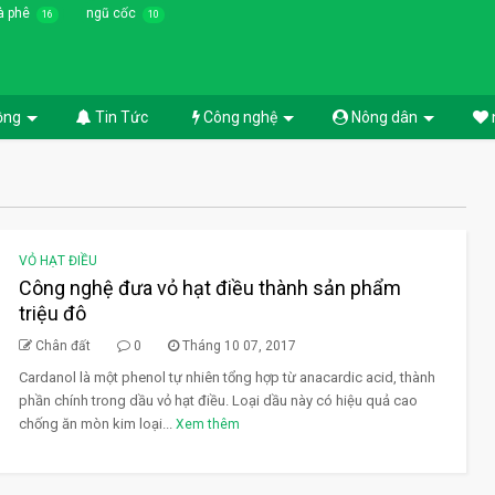
à phê
ngũ cốc
16
10
ồng
Tin Tức
Công nghệ
Nông dân
VỎ HẠT ĐIỀU
Công nghệ đưa vỏ hạt điều thành sản phẩm
triệu đô
Chân đất
0
Tháng 10 07, 2017
Cardanol là một phenol tự nhiên tổng hợp từ anacardic acid, thành
phần chính trong dầu vỏ hạt điều. Loại dầu này có hiệu quả cao
chống ăn mòn kim loại...
Xem thêm