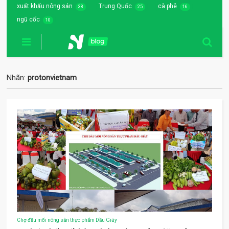
xuất khẩu nông sản
Trung Quốc
cà phê
38
25
16
ngũ cốc
10
Nhãn:
protonvietnam
Chợ đầu mối nông sản thực phẩm Dầu Giây