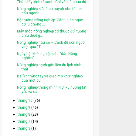
Thúc đẩy kinh tế xanh: Chỉ vốn là chưa đủ
Nông nghiệp 4.0 là cú huých cho tái cơ
cấu ngành
Bộ trưởng Nông nghiệp: Cảnh giác nguy
cơ lũ chồng ...
Máy móc nông nghiệp có thuộc đối tượng
chịu thuế g...
Nông nghiệp hữu cơ – Cách để con người
vượt qua “T...
Ngày hội khởi nghiệp của “dân Nông
nghiệp”
Nông nghiệp sạch gắn liền du lịch sinh
thái
Ba lần trắng tay và giấc mơ khởi nghiệp
của một cự...
Nông nghiệp thông minh 4.0: xu hướng tất
yếu và cá...
►
tháng 10
(76)
►
tháng 9
(46)
►
tháng 8
(23)
►
tháng 7
(14)
►
tháng 3
(1)