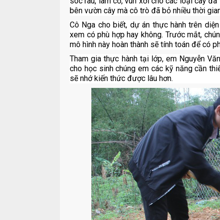
sóc rau, làm cỏ, vun xới cho các loại cây đã
bên vườn cây mà cô trò đã bỏ nhiều thời gia
Cô Nga cho biết, dự án thực hành trên di
xem có phù hợp hay không. Trước mắt, chúng
mô hình này hoàn thành sẽ tính toán để có p
Tham gia thực hành tại lớp, em Nguyễn Văn 
cho học sinh chúng em các kỹ năng cần thi
sẽ nhớ kiến thức được lâu hơn.