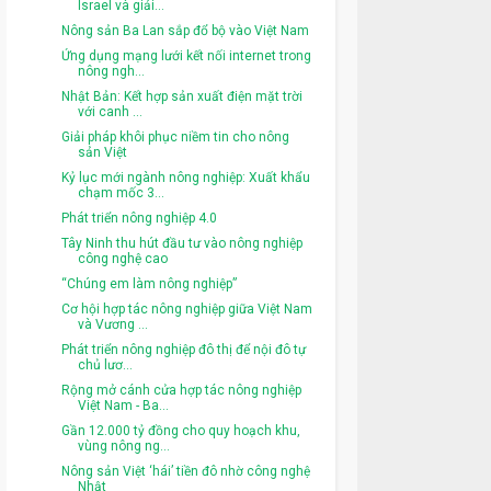
Israel và giải...
Nông sản Ba Lan sắp đổ bộ vào Việt Nam
Ứng dụng mạng lưới kết nối internet trong
nông ngh...
Nhật Bản: Kết hợp sản xuất điện mặt trời
với canh ...
Giải pháp khôi phục niềm tin cho nông
sản Việt
Kỷ lục mới ngành nông nghiệp: Xuất khẩu
chạm mốc 3...
Phát triển nông nghiệp 4.0
Tây Ninh thu hút đầu tư vào nông nghiệp
công nghệ cao
“Chúng em làm nông nghiệp”
Cơ hội hợp tác nông nghiệp giữa Việt Nam
và Vương ...
Phát triển nông nghiệp đô thị để nội đô tự
chủ lươ...
Rộng mở cánh cửa hợp tác nông nghiệp
Việt Nam - Ba...
Gần 12.000 tỷ đồng cho quy hoạch khu,
vùng nông ng...
Nông sản Việt ‘hái’ tiền đô nhờ công nghệ
Nhật