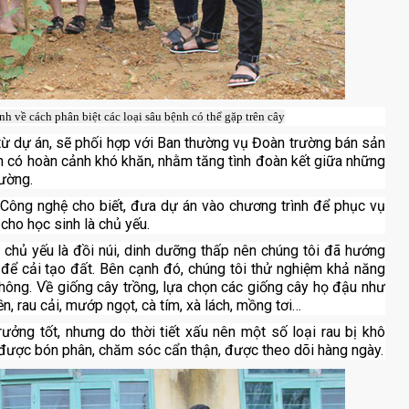
 về cách phân biệt các loại sâu bệnh có thể gặp trên cây
từ dự án, sẽ phối hợp với Ban thường vụ Đoàn trường bán sản
 có hoàn cảnh khó khăn, nhằm tăng tình đoàn kết giữa những
rường.
Công nghệ cho biết, đưa dự án vào chương trình để phục vụ
 cho học sinh là chủ yếu.
g chủ yếu là đồi núi, dinh dưỡng thấp nên chúng tôi đã hướng
để cải tạo đất. Bên cạnh đó, chúng tôi thử nghiệm khả năng
không. Về giống cây trồng, lựa chọn các giống cây họ đậu như
ền, rau cải, mướp ngọt, cà tím, xà lách, mồng tơi…
trưởng tốt, nhưng do thời tiết xấu nên một số loại rau bị khô
g được bón phân, chăm sóc cẩn thận, được theo dõi hàng ngày.