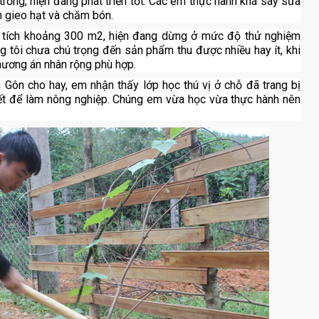
 trồng, hiện đang phát triển tốt. Các em thực hành khá say sưa
n gieo hạt và chăm bón.
ện tích khoảng 300 m2, hiện đang dừng ở mức độ thử nghiệm
 tôi chưa chú trọng đến sản phẩm thu được nhiều hay ít, khi
hương án nhân rộng phù hợp.
Gôn cho hay, em nhận thấy lớp học thú vị ở chỗ đã trang bị
ết để làm nông nghiệp. Chúng em vừa học vừa thực hành nên