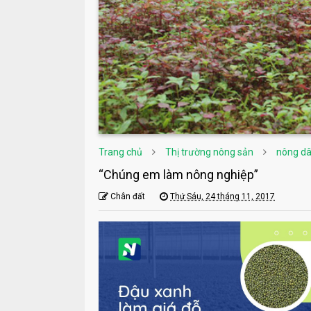
Trang chủ
Thị trường nông sản
nông d
“Chúng em làm nông nghiệp”
Chân đất
Thứ Sáu, 24 tháng 11, 2017