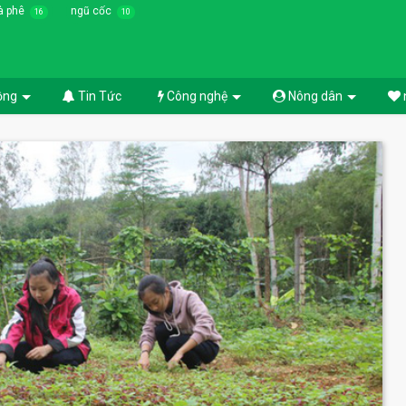
à phê
ngũ cốc
16
10
ồng
Tin Tức
Công nghệ
Nông dân