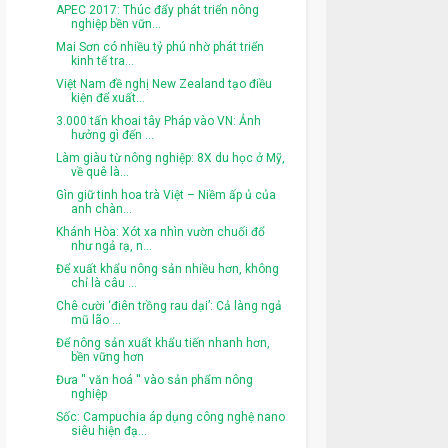
APEC 2017: Thúc đẩy phát triển nông
nghiệp bền vữn...
Mai Sơn có nhiều tỷ phú nhờ phát triển
kinh tế tra...
Việt Nam đề nghị New Zealand tạo điều
kiện để xuất...
3.000 tấn khoai tây Pháp vào VN: Ảnh
hưởng gì đến ...
Làm giàu từ nông nghiệp: 8X du học ở Mỹ,
về quê là...
Gìn giữ tinh hoa trà Việt – Niềm ấp ủ của
anh chàn...
Khánh Hòa: Xót xa nhìn vườn chuối đổ
như ngả rạ, n...
Để xuất khẩu nông sản nhiều hơn, không
chỉ là câu ...
Chê cười ‘điên trồng rau dại’: Cả làng ngả
mũ lão ...
Để nông sản xuất khẩu tiến nhanh hơn,
bền vững hơn
Đưa '' văn hoá '' vào sản phẩm nông
nghiệp
Sốc: Campuchia áp dụng công nghệ nano
siêu hiện đạ...