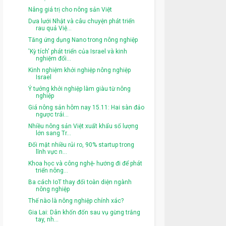
Nâng giá trị cho nông sản Việt
Dưa lưới Nhật và câu chuyện phát triển
rau quả Việ...
Tăng ứng dụng Nano trong nông nghiệp
'Kỳ tích' phát triển của Israel và kinh
nghiệm đối...
Kinh nghiệm khởi nghiệp nông nghiệp
Israel
Ý tưởng khởi nghiệp làm giàu từ nông
nghiệp
Giá nông sản hôm nay 15.11: Hai sàn đảo
ngược trái...
Nhiều nông sản Việt xuất khẩu số lượng
lớn sang Tr...
Đối mặt nhiều rủi ro, 90% startup trong
lĩnh vực n...
Khoa học và công nghệ- hướng đi để phát
triển nông...
Ba cách IoT thay đổi toàn diện ngành
nông nghiệp
Thế nào là nông nghiệp chính xác?
Gia Lai: Dân khốn đốn sau vụ gừng trắng
tay, nh...