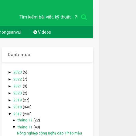
Tìm kiếm bài viết, kỹ thuật... ?
nongsanvui
Videos
Danh mục
►
2023
(5)
►
2022
(7)
►
2021
(3)
►
2020
(2)
►
2019
(27)
►
2018
(340)
▼
2017
(230)
►
tháng 12
(22)
▼
tháng 11
(48)
Nông nghiệp công nghệ cao: Phép màu