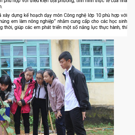
 phù hợp với điều kiện địa phương, tình hình thực tế của nhà
h.
đã xây dựng kế hoạch dạy môn Công nghệ lớp 10 phù hợp với
“Chúng em làm nông nghiệp” nhằm cung cấp cho các học sinh
g thời, giúp các em phát triển một số năng lực thực hành, thí