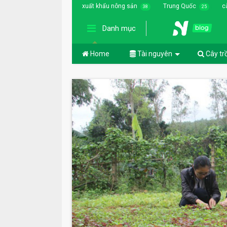
xuất khẩu nông sản
Trung Quốc
c
38
25
Danh mục
Home
Tài nguyên
Cây tr