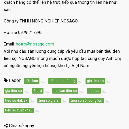
khách hàng có thể liên hệ trực tiếp qua thông tin liên hệ như
sau:
Công ty TNHH NÔNG NGHIỆP NOSAGO
Hotline 0979 217995
Email:
hotro@nosago.com
Với nhu cầu sản lượng cung cấp và yêu cầu mua bán tiêu đen
tiêu sọ, NOSAGO mong muốn được hợp tác cùng quý Anh Chị
có nguồn nguyên liệu tiêusọ khô tại Việt Nam.
Label:
cần bán
cần mua tiêu sọ
gia tieu so
giá tiêu sọ
Gia vị
nơi bán tiêu sọ
tiêu sọ
tiêu sọ daklak
tiêu sọ giá sỉ
tiêu sọ số lượng lớn
tiêu sọ xuất khẩu
Chia sẻ ngay: