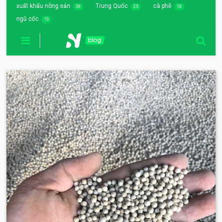
xuất khẩu nông sản
Trung Quốc
cà phê
38
25
16
ngũ cốc
10