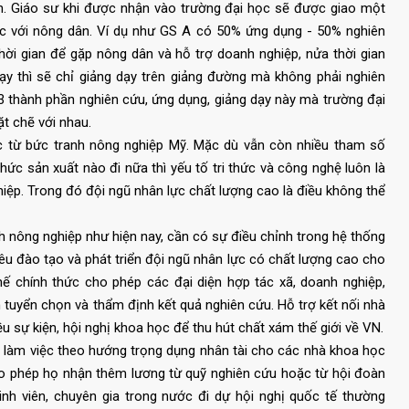
h. Giáo sư khi được nhận vào trường đại học sẽ được giao một
iệc với nông dân. Ví dụ như GS A có 50% ứng dụng - 50% nghiên
hời gian để gặp nông dân và hỗ trợ doanh nghiệp, nửa thời gian
ạy thì sẽ chỉ giảng dạy trên giảng đường mà không phải nghiên
3 thành phần nghiên cứu, ứng dụng, giảng dạy này mà trường đại
t chẽ với nhau.
ọc từ bức tranh nông nghiệp Mỹ. Mặc dù vẫn còn nhiều tham số
ức sản xuất nào đi nữa thì yếu tố tri thức và công nghệ luôn là
iệp. Trong đó đội ngũ nhân lực chất lượng cao là điều không thể
nông nghiệp như hiện nay, cần có sự điều chỉnh trong hệ thống
êu đào tạo và phát triển đội ngũ nhân lực có chất lượng cao cho
ế chính thức cho phép các đại diện hợp tác xã, doanh nghiệp,
 tuyển chọn và thẩm định kết quả nghiên cứu. Hỗ trợ kết nối nhà
u sự kiện, hội nghị khoa học để thu hút chất xám thế giới về VN.
iện làm việc theo hướng trọng dụng nhân tài cho các nhà khoa học
ho phép họ nhận thêm lương từ quỹ nghiên cứu hoặc từ hội đoàn
inh viên, chuyên gia trong nước đi dự hội nghị quốc tế thường