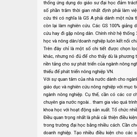
thống ứng dụng do giáo sư đại học đảm trác
số phần trăm thời gian nhất định phải làm v
cứu thì có nghĩa là GS A phải dành một nửa t
còn lại làm nghiên cứu. Các GS 100% giảng d
cứu hay đi gặp nông dân. Chính nhờ hệ thống 
học và nông dân/doanh nghiệp luôn kết nối chặ
Trên đây chỉ là một số chi tiết được chọn l
khác, nhưng nó đủ để cho thấy dù là phương th
nền tảng cho sự phát triển của ngành nông ngh
thiếu để phát triển nông nghiệp VN.
Với sự quan tâm của nhà nước dành cho ngành 
giáo dục và nghiên cứu nông nghiệp với mục ti
ngành nông nghiệp. Cụ thể, cần có các cơ ch
chuyên gia nước ngoài… tham gia vào quá trình
khoa học với hoạt động sản xuất. Tổ chức nhiề
Điều quan trọng nhất là phải cải thiện điều k
trong trường đại học bằng nhiều cách. Cần c
doanh nghiệp. Tạo nhiều điều kiện cho các s