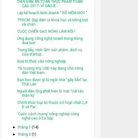
DIỄN ĐÀN AN TOÀN THỰC PHẨM TOÀN
CẦU 2017- VÌ SAO B...
Lập kế hoạch kinh doanh " RÕ MỒN MỘT "
TP.HCM: Sắp diễn ra khoá học về trồng trọt
và chăn...
CUỘC CHIẾN GẠO NÓNG LẮM RỒI !
Ứng dụng công nghệ Israel trong trồng
dưa lưới
Trưng bày, triển lãm sản phẩm, dịch vụ
của startup...
Đưa tri thức vào nông nghiệp
Thị trường 4 tỷ USD này đang chờ nông
dân Việt Nam...
Bạn học được gì từ ngôi nhà “gây bão” tại
Thái Lan
Người đàn ông phát hiện bí mật ‘trái táo
thần kỳ’
Chính thức loại bỏ thuốc có hoạt chất 2,4
D và Par...
‘Cuộc cách mạng’ nông nghiệp công
nghệ cao ở Ea Súp
►
tháng 7
(14)
►
tháng 3
(1)