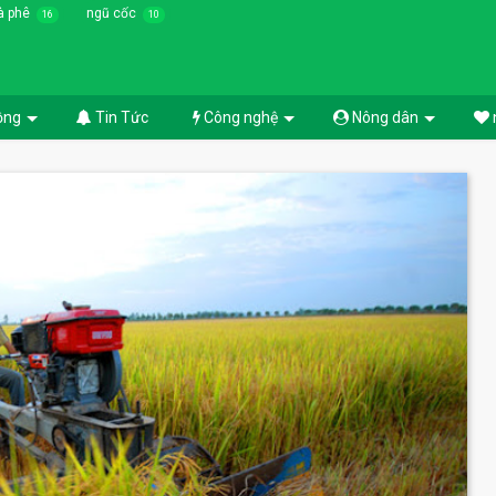
à phê
ngũ cốc
16
10
ồng
Tin Tức
Công nghệ
Nông dân