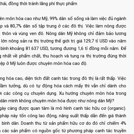
hái, đồng thời tránh lãng phí thực phẩm
huyên môn hóa cao như Mỹ, 99% dân số sống và làm việc đủ ngành
ệp và 80,7% dân số tập trung ở các đô thị. Việc làm nông được
 thôn và vùng ven đô. Nông dân Mỹ không chỉ đảm bảo lương
ớn nông sản ra thị trường thế giới trị giá 129,7 tỉ USD vào năm
 bình khoảng 81.637 USD, tương đương 1,6 tỉ đồng mỗi năm. Để
 nhất về phẩm chất, thu hoạch và tung ra thị trường đúng thời
hiệp ở Mỹ luôn được chuyên môn hóa cao độ.
 hóa cao, diện tích đất canh tác trong đô thị là rất thấp. Việc
 lầm tưởng, dù có tự động hóa cách mấy thì vẫn chỉ dành cho
với các công cụ chuyên dụng. Xu hướng chuyên môn hóa trong
ông dân mình không chuyên môn hóa được như nông dân Mỹ?
ngày càng được quan tâm là mô hình canh tác hữu cơ (organic).
pháp này tốn công lao động, năng suất thấp dẫn đến giá thành
 bình dân. Doanh thu từ sản phẩm hữu cơ do đó chỉ chiếm 4%
là các sản phẩm có nguồn gốc từ phương pháp canh tác truyền