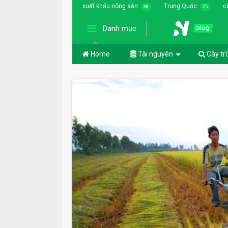
xuất khẩu nông sản
Trung Quốc
c
38
25
Danh mục
Home
Tài nguyên
Cây tr