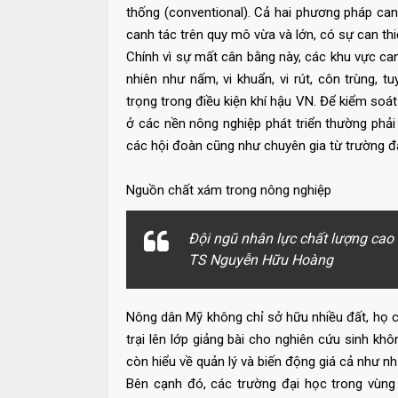
thống (conventional). Cả hai phương pháp can
canh tác trên quy mô vừa và lớn, có sự can th
Chính vì sự mất cân bằng này, các khu vực ca
nhiên như nấm, vi khuẩn, vi rút, côn trùng, t
trọng trong điều kiện khí hậu VN. Để kiểm soát 
ở các nền nông nghiệp phát triển thường phải
các hội đoàn cũng như chuyên gia từ trường đạ
Nguồn chất xám trong nông nghiệp
Đội ngũ nhân lực chất lượng cao 
TS Nguyễn Hữu Hoàng
Nông dân Mỹ không chỉ sở hữu nhiều đất, họ c
trại lên lớp giảng bài cho nghiên cứu sinh k
còn hiểu về quản lý và biến động giá cả như n
Bên cạnh đó, các trường đại học trong vùng