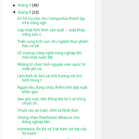
►
tháng 9
(46)
▼
tháng 8
(23)
EU hỗ trợ vốn cho Campuchia thành lập
HTX nông ngh...
Cập nhật tình hình sản xuất – xuất khẩu
nông sản c...
Triển vọng tích cực cho ngành thực phẩm
hữu cơ tiể...
25 startup công nghệ nông nghiệp đổi
mới nhất nước Mỹ
Những tổ chức tình nguyện viên quốc tế
miễn phí và...
Làm kinh tế, bảo vệ môi trường với mô
hình trồng t...
Người tiêu dùng châu Á khó tính đẩy xuất
khẩu gạo ...
Sau giải cứu, dân Đồng Nai lại ồ ạt trồng
chuối ch...
Chuỗi rau an toàn, nhìn từ Nhật Bản
Chứng nhận Rainforest Alliance cho
Nông nghiệp bền...
Indonesia, Ấn Độ và Việt Nam lọt top các
thị trườn...