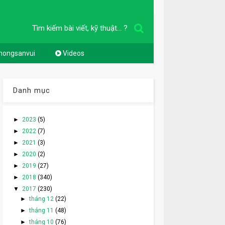
Tìm kiếm bài viết, kỹ thuật... ?
nongsanvui
Videos
Danh mục
►
2023
(5)
►
2022
(7)
►
2021
(3)
►
2020
(2)
►
2019
(27)
►
2018
(340)
▼
2017
(230)
►
tháng 12
(22)
►
tháng 11
(48)
►
tháng 10
(76)