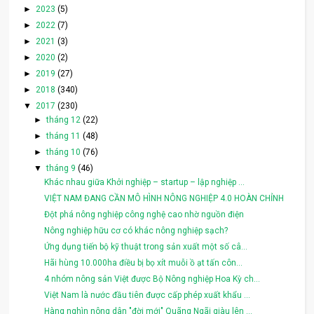
►
2023
(5)
►
2022
(7)
►
2021
(3)
►
2020
(2)
►
2019
(27)
►
2018
(340)
▼
2017
(230)
►
tháng 12
(22)
►
tháng 11
(48)
►
tháng 10
(76)
▼
tháng 9
(46)
Khác nhau giữa Khởi nghiệp – startup – lập nghiệp ...
VIỆT NAM ĐANG CẦN MÔ HÌNH NÔNG NGHIỆP 4.0 HOÀN CHỈNH
Đột phá nông nghiệp công nghệ cao nhờ nguồn điện
Nông nghiệp hữu cơ có khác nông nghiệp sạch?
Ứng dụng tiến bộ kỹ thuật trong sản xuất một số câ...
Hãi hùng 10.000ha điều bị bọ xít muỗi ồ ạt tấn côn...
4 nhóm nông sản Việt được Bộ Nông nghiệp Hoa Kỳ ch...
Việt Nam là nước đầu tiên được cấp phép xuất khẩu ...
Hàng nghìn nông dân "đời mới" Quãng Ngãi giàu lên ...