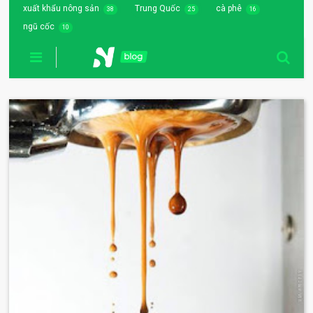
xuất khẩu nông sản
Trung Quốc
cà phê
38
25
16
ngũ cốc
10