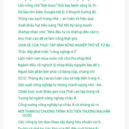
Lão nông chế "biệt dược" thổi bay bệnh vàng lá, th...
Dữ liệu tìm kiếm Google tiết lộ 3 khuynh hướng đồ ...
Trồng rau sạch trong nhà – an toàn và hiệu quả
Xuất khẩu hạt tiêu sang Thổ Nhĩ Kỳ tăng mạnh
Startup nhận vốn: “Nhà đầu tư và startup đều cần n...
Học thật cao để về làm nông thật giỏi
CHIA SẺ CỦA THỰC TẬP SINH NÔNG NGHIỆP TRỞ VỀ TỪ AU...
Thúc đẩy phát triển “nông nghiệp 4.0”
Làm nấm rơm mùa nước nổi cho thu nhập khá
Ngành điều và nghịch lý nhập khẩu nguyên liệu để c...
Người bán phân bón phải có bằng cấp, chứng chỉ
ICCO: Thặng dư cacao toàn cầu sẽ tiếp diễn trong 4...
Sản xuất nông nghiệp từ những mảnh ruộng nhỏ - kin...
Chiến lược xuất khẩu gạo của Thái Lan tập trung và...
Tương lai ngành nông nghiệp châu Á
Công xưởng nông nghiệp tại châu Á và những rủi ro ...
MỜI THAM DỰ CHƯƠNG TRÌNH XÚC TIẾN THƯƠNG MẠI HÀN
QUỐC
Các công ty lớn đua nhau xây dựng tiêu chuẩn nội b...
Dự trữ cà phê tại các kho của Mỹ đến cuối tháng 8/...