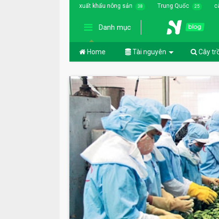
xuất khẩu nông sản
Trung Quốc
c
38
25
Danh mục
Home
Tài nguyên
Cây tr