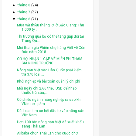
►
tháng 8
(24)
►
tháng 7
(57)
▼
tháng 6
(71)
Mùa vải thiều thắng lợi ở Bắc Giang: Thu
1.000 tỷ ...
Thị trường quả bơ có thể tăng gấp đôi tại
Trung Qu...
Mời tham gia Phiên chợ hàng Việt về Côn
Đảo năm 2018
CƠ HỘI NHẬN 1 CẶP VÉ MIỄN PHÍ THAM
GIA NÔNG TRƯỜNG...
Nông sản Việt vào Hàn Quốc phải kiểm
tra 370 loại ...
Khởi nghiệp và bài toán quản lý chi phí
Mỗi ngày chi 2,66 triệu USD để nhập
thuốc trừ sâu,...
Cổ phiếu ngành nông nghiệp ra sao khi
VNindex giảm...
Đài Loan tìm cơ hội đầu tư vào nông sản
Việt Nam
Hơn 100 tấn nông sản Việt đã xuất khẩu
sang Thái Lan
Alibaba chọn Thái Lan cho cuộc chơi