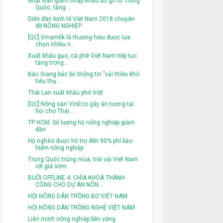
Nhật Bản giảm nhập khẩu đồ gỗ từ Trung
Quốc, tăng ...
Diễn đàn kinh tế Việt Nam 2018 chuyên
đề NÔNG NGHIỆP
[QC] Vinamilk là thương hiệu được lựa
chọn nhiều n...
Xuất khẩu gạo, cà phê Việt Nam tiếp tục
tăng trong...
Bắc Giang bác bỏ thông tin "vải thiều khó
tiêu thụ...
Thái Lan xuất khẩu phở Việt
[QC] Nông sản VinEco gây ấn tượng tại
hội chợ Thai...
TP HCM: Số lượng hộ nông nghiệp giảm
dần
Hộ nghèo được hỗ trợ đến 90% phí bảo
hiểm nông nghiệp
Trung Quốc trúng mùa, trái vải Việt Nam
rớt giá sớm
BUỔI OFFLINE 4: CHÌA KHOÁ THÀNH
CÔNG CHO DỰ ÁN NÔN...
HỘI NÔNG DÂN TRỒNG BƠ VIỆT NAM
HỘI NÔNG DÂN TRỒNG NGHỆ VIỆT NAM
Liên minh nông nghiệp bền vững