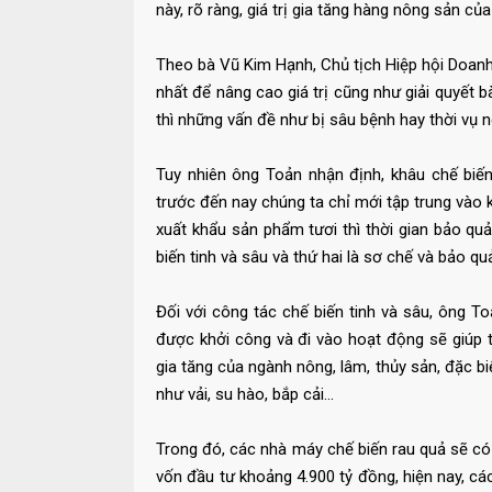
này, rõ ràng, giá trị gia tăng hàng nông sản củ
Theo bà Vũ Kim Hạnh, Chủ tịch Hiệp hội Doanh
nhất để nâng cao giá trị cũng như giải quyết bà
thì những vấn đề như bị sâu bệnh hay thời vụ n
Tuy nhiên ông Toản nhận định, khâu chế biến
trước đến nay chúng ta chỉ mới tập trung vào k
xuất khẩu sản phẩm tươi thì thời gian bảo qu
biến tinh và sâu và thứ hai là sơ chế và bảo qu
Đối với công tác chế biến tinh và sâu, ông 
được khởi công và đi vào hoạt động sẽ giúp t
gia tăng của ngành nông, lâm, thủy sản, đặc b
như vải, su hào, bắp cải...
Trong đó, các nhà máy chế biến rau quả sẽ có
vốn đầu tư khoảng 4.900 tỷ đồng, hiện nay, c