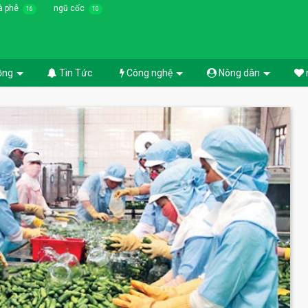
à phê
ngũ cốc
16
10
ồng
Tin Tức
Công nghệ
Nông dân