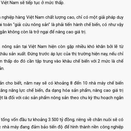
a Việt Nam sẽ tiếp tục ở mức thấp.
 nghiệp hàng Việt Nam chất lượng cao, chỉ có một giải pháp duy
i toán "giải cứu nông sản" là phải tiến hành chế biến, có như vậy
gắn không còn là trở ngại để nâng cao giá trị.
 nông sản tại Việt Nam hiện còn gặp nhiều khó khăn bởi lẽ từ
hâu sản xuất. Đứng trước áp lực của thị trường hiện nay, nếu chỉ
ản thấp do đó cần tập trung vào khâu chế biến với 2 mức là chế
ản.
Toản cho biết, năm nay sẽ có khoảng 8 đến 10 nhà máy chế biến
ăng năng lực chế biến, đa dạng hóa sản phẩm, nâng cao giá trị
iệt là đối với các sản phẩm nông sản theo chu kỳ thu hoạch ngắn
 tổng vốn đầu tư khoảng 3.500 tỷ đồng; riêng về chăn nuôi sẽ có
ác nhà máy đang đảm bảo tiến độ để hình thành nền công nghiệp