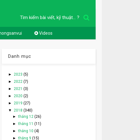
Tìm kiếm bài viết, kỹ thuật... ?
nongsanvui
Videos
Danh mục
►
2023
(5)
►
2022
(7)
►
2021
(3)
►
2020
(2)
►
2019
(27)
▼
2018
(340)
►
tháng 12
(26)
►
tháng 11
(11)
►
tháng 10
(4)
►
tháng 9
(15)