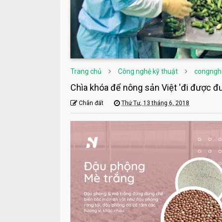
Trang chủ
Công nghệ kỹ thuật
congngh
Chìa khóa để nông sản Việt 'đi được đư
Chân đất
Thứ Tư, 13 tháng 6, 2018