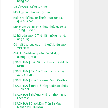
nông sản
Vịt về vườn - Sống tự nhiên
Mời họp tác chia sẻ nội dung
Biến đổi khí hậu sẽ khiến thực đơn rau
quả của bạn...
Mời tham dự Hội chợ nhập khẩu quốc tế
Trung Quốc 2...
Lễ hội Lúa gạo và Triển lãm nông nghiệp
ứng dụng C...
Cú ngã đau của các nhà xuất khẩu gạo
Việt Nam
Chìa khóa để nông sản Việt 'đi được
đường xa, ra đ...
[ SÁCH HAY ] Hiểu Về Trái Tim - Thầy Minh
Niệm
[ SÁCH HAY ] Cà Phê Cùng Tony (Tái Bản
2017) - Ton...
[ SÁCH HAY ] Nhà Giả Kim - Paulo Coelho
[ SÁCH HAY ] Tuổi Trẻ Đáng Giá Bao Nhiêu
- Rosie N...
[ SÁCH HAY ] Thế Giới Phẳng - Thomas L.
Friedman
[ SÁCH HAY ] Gieo Mầm Trên Sa Mạc -
Masanobu Fukuoka