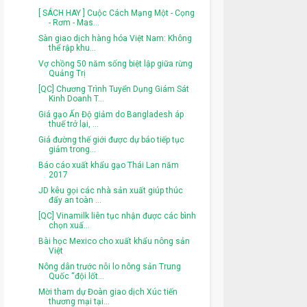
[ SÁCH HAY ] Cuộc Cách Mạng Một - Cọng
- Rơm - Mas...
Sàn giao dịch hàng hóa Việt Nam: Không
thể rập khu...
Vợ chồng 50 năm sống biệt lập giữa rừng
Quảng Trị
[QC] Chương Trình Tuyển Dụng Giám Sát
Kinh Doanh T...
Giá gạo Ấn Độ giảm do Bangladesh áp
thuế trở lại, ...
Giá đường thế giới được dự báo tiếp tục
giảm trong...
Báo cáo xuất khẩu gạo Thái Lan năm
2017
JD kêu gọi các nhà sản xuất giúp thúc
đẩy an toàn ...
[QC] Vinamilk liên tục nhận được các bình
chọn xuấ...
Bài học Mexico cho xuất khẩu nông sản
Việt
Nông dân trước nỗi lo nông sản Trung
Quốc “đội lốt...
Mời tham dự Đoàn giao dịch Xúc tiến
thương mại tại...