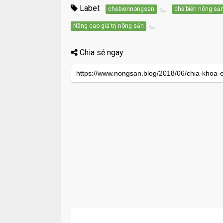
Label:
chebiennongsan
chế biến nông sả
Nâng cao giá trị nông sản
Chia sẻ ngay: