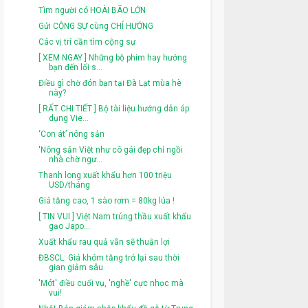
Tìm người có HOÀI BÃO LỚN
Gửi CỘNG SỰ cùng CHÍ HƯỚNG
Các vị trí cần tìm cộng sự
[ XEM NGAY ] Những bộ phim hay hướng
bạn đến lối s...
Điề​u gì ch​ờ đón bạ​n t​ại Đà L​ạt mùa hè
này?
[ RẤT CHI TIẾT ] Bộ tài liệu hướng dẫn áp
dụng Vie...
‘Con át’ nông sản
'Nông sản Việt như cô gái đẹp chỉ ngồi
nhà chờ ngư...
Thanh long xuất khẩu hơn 100 triệu
USD/tháng
Giá tăng cao, 1 sào rơm = 80kg lúa !
[ TIN VUI ] Việt Nam trúng thầu xuất khẩu
gạo Japo...
Xuất khẩu rau quả vẫn sẽ thuận lợi
ĐBSCL: Giá khóm tăng trở lại sau thời
gian giảm sâu
'Mót' điều cuối vụ, 'nghề' cực nhọc mà
vui!