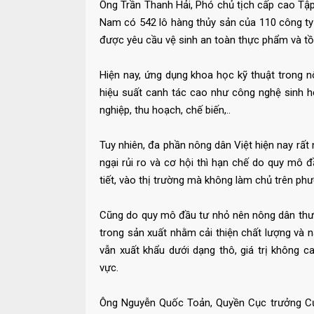
Ông Trần Thanh Hải, Phó chủ tịch cấp cao Tập
Nam có 542 lô hàng thủy sản của 110 công ty 
được yêu cầu vệ sinh an toàn thực phẩm và tồ
Hiện nay, ứng dụng khoa học kỹ thuật trong nô
hiệu suất canh tác cao như công nghệ sinh 
nghiệp, thu hoạch, chế biến,..
Tuy nhiên, đa phần nông dân Việt hiện nay rất n
ngại rủi ro và cơ hội thì hạn chế do quy mô 
tiết, vào thị trường mà không làm chủ trên ph
Cũng do quy mô đầu tư nhỏ nên nông dân thườ
trong sản xuất nhằm cải thiện chất lượng và 
vẫn xuất khẩu dưới dạng thô, giá trị không 
vực.
Ông Nguyễn Quốc Toản, Quyền Cục trưởng Cục c