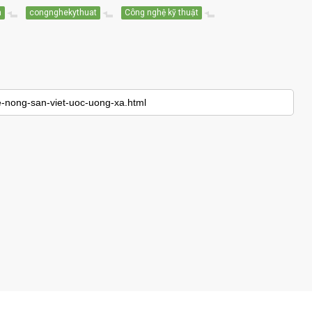
n
congnghekythuat
Công nghệ kỹ thuật