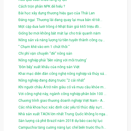
Cách trộn phân NPK dễ hiểu ?
Bài học xây dựng thương hiệu gạo của Thái Lan
Đáng ngại: Thương lái đang quay lại mua bán rễ tiê...
Một cặp dưa lưới trồng ở Nhật Bản giá 665 triệu đồ...
Giống bơ mới không bắt mắt lại cho trái quanh năm
Nông sản và năng lượng từ tiền tuyến thành công cụ...
" Chạm khẽ vào em 1 chút thôi "
Chi phí vận chuyển “đè” nông sản
Nông nghiệp phải 'bền vững với môi trường'
‘Đòn bẩy’ xuất khẩu của nông sản Việt
Khai mạc diễn đàn công nghệ nông nghiệp và thủy sả...
Nông nghiệp đang đứng trước "2 cái nhất"
Khi người châu Á trở nên giàu có và mưu cầu khỏe m...
Với công nghệ này, ngành công nghiệp phân bón 100 ...
Chương trình giao thương doanh nghiệp Việt Nam - A...
Các nhà khoa học xác định các yếu tố thúc đẩy sự t...
Nhà sản xuất TACN lớn nhất Trung Quốc không lo ngạ...
Sản lượng cà phê Brazil năm 2018 dự báo cao kỷ lục
Campuchia tăng cường năng lực chế biến trước thu h...