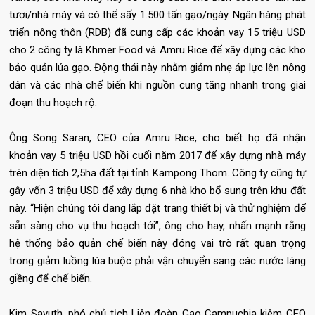
tươi/nhà máy và có thể sấy 1.500 tấn gạo/ngày. Ngân hàng phát
triển nông thôn (RDB) đã cung cấp các khoản vay 15 triệu USD
cho 2 công ty là Khmer Food và Amru Rice để xây dựng các kho
bảo quản lúa gạo. Động thái này nhằm giảm nhẹ áp lực lên nông
dân và các nhà chế biến khi nguồn cung tăng nhanh trong giai
đoạn thu hoạch rộ.
Ông Song Saran, CEO của Amru Rice, cho biết họ đã nhận
khoản vay 5 triệu USD hồi cuối năm 2017 để xây dựng nhà máy
trên diện tích 2,5ha đất tại tỉnh Kampong Thom. Công ty cũng tự
gây vốn 3 triệu USD để xây dựng 6 nhà kho bổ sung trên khu đất
này. “Hiện chúng tôi đang lắp đặt trang thiết bị và thử nghiệm để
sẵn sàng cho vụ thu hoạch tới”, ông cho hay, nhấn mạnh rằng
hệ thống bảo quản chế biến này đóng vai trò rất quan trọng
trong giảm luồng lúa buộc phải vận chuyển sang các nước láng
giềng để chế biến.
Kim Savuth, phó chủ tịch Liên đoàn Gạo Campuchia kiêm CEO