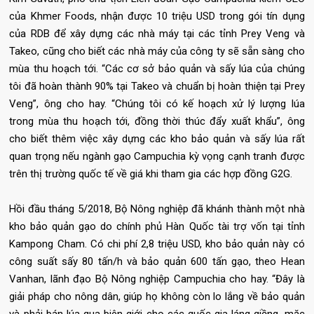
của Khmer Foods, nhận được 10 triệu USD trong gói tín dụng
của RDB để xây dựng các nhà máy tại các tỉnh Prey Veng và
Takeo, cũng cho biết các nhà máy của công ty sẽ sẵn sàng cho
mùa thu hoạch tới. “Các cơ sở bảo quản và sấy lúa của chúng
tôi đã hoàn thành 90% tại Takeo và chuẩn bị hoàn thiện tại Prey
Veng”, ông cho hay. “Chúng tôi có kế hoạch xử lý lượng lúa
trong mùa thu hoạch tới, đồng thời thúc đẩy xuất khẩu”, ông
cho biết thêm việc xây dựng các kho bảo quản và sấy lúa rất
quan trọng nếu ngành gạo Campuchia kỳ vọng cạnh tranh được
trên thị trường quốc tế về giá khi tham gia các hợp đồng G2G.
Hồi đầu tháng 5/2018, Bộ Nông nghiệp đã khánh thành một nhà
kho bảo quản gạo do chính phủ Hàn Quốc tài trợ vốn tại tỉnh
Kampong Cham. Có chi phí 2,8 triệu USD, kho bảo quản này có
công suất sấy 80 tấn/h và bảo quản 600 tấn gạo, theo Hean
Vanhan, lãnh đạo Bộ Nông nghiệp Campuchia cho hay. “Đây là
giải pháp cho nông dân, giúp họ không còn lo lắng về bảo quản