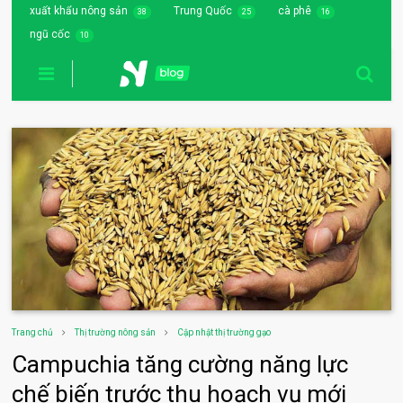
xuất khẩu nông sản
Trung Quốc
cà phê
38
25
16
ngũ cốc
10
Trang chủ
Thị trường nông sản
Cập nhật thị trường gạo
Campuchia tăng cường năng lực
chế biến trước thu hoạch vụ mới