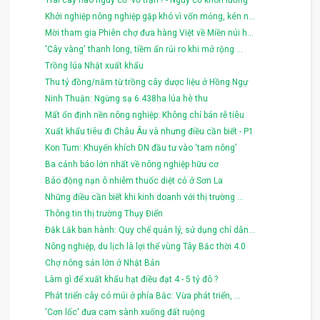
Trái cây nào nguy cơ 'vỡ trận'? - Nguy cơ khôn lường
Khởi nghiệp nông nghiệp gặp khó vì vốn mỏng, kén n...
Mời tham gia Phiên chợ đưa hàng Việt về Miền núi h...
'Cây vàng' thanh long, tiềm ẩn rủi ro khi mở rộng ...
Trồng lúa Nhật xuất khẩu
Thu tỷ đồng/năm từ trồng cây dược liệu ở Hồng Ngự
Ninh Thuận: Ngừng sạ 6.438ha lúa hè thu
Mất ổn định nền nông nghiệp: Không chỉ bán rễ tiêu
Xuất khẩu tiêu đi Châu Âu và nhưng điều cần biết - P1
Kon Tum: Khuyến khích DN đầu tư vào ‘tam nông’
Ba cảnh báo lớn nhất về nông nghiệp hữu cơ
Báo động nạn ô nhiễm thuốc diệt cỏ ở Sơn La
Những điều cần biết khi kinh doanh với thị trường ...
Thông tin thị trường Thụy Điển
Đắk Lắk ban hành: Quy chế quản lý, sử dụng chỉ dẫn...
Nông nghiệp, du lịch là lợi thế vùng Tây Bắc thời 4.0
Chợ nông sản lớn ở Nhật Bản
Làm gì để xuất khẩu hạt điều đạt 4 - 5 tỷ đô ?
Phát triển cây có múi ở phía Bắc: Vừa phát triển, ...
'Cơn lốc' đưa cam sành xuống đất ruộng