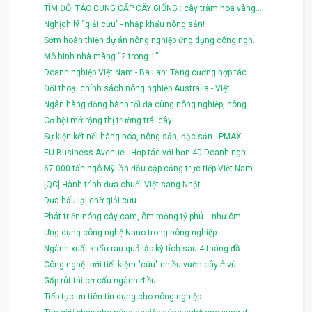
TÌM ĐỐI TÁC CUNG CẤP CÂY GIỐNG : cây tràm hoa vàng...
Nghịch lý “giải cứu” - nhập khẩu nông sản!
Sớm hoàn thiện dự án nông nghiệp ứng dụng công ngh...
Mô hình nhà màng “2 trong 1”
Doanh nghiệp Việt Nam - Ba Lan: Tăng cường hợp tác...
Đối thoại chính sách nông nghiệp Australia - Việt ...
Ngân hàng đồng hành tối đa cùng nông nghiệp, nông ...
Cơ hội mở rộng thị trường trái cây
Sự kiện kết nối hàng hóa, nông sản, đặc sản - PMAX...
EU Business Avenue - Hợp tác với hơn 40 Doanh nghi...
67.000 tấn ngô Mỹ lần đầu cập cảng trực tiếp Việt Nam
[QC] Hành trình đưa chuối Việt sang Nhật
Dưa hấu lại chờ giải cứu
Phát triển nóng cây cam, ôm mộng tỷ phú... như ôm ...
Ứng dụng công nghệ Nano trong nông nghiệp
Ngành xuất khẩu rau quả lập kỳ tích sau 4 tháng đầ...
Công nghệ tưới tiết kiệm "cứu" nhiều vườn cây ở vù...
Gấp rút tái cơ cấu ngành điều
Tiếp tục ưu tiên tín dụng cho nông nghiệp