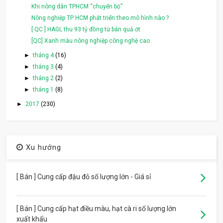
Khi nông dân TPHCM “chuyển bộ”
Nông nghiệp TP HCM phát triển theo mô hình nào ?
[ QC ] HAGL thu 93 tỷ đồng từ bán quả ớt
[QC] Xanh màu nông nghiệp công nghệ cao
►
tháng 4
(16)
►
tháng 3
(4)
►
tháng 2
(2)
►
tháng 1
(8)
►
2017
(230)
Xu hướng
[ Bán ] Cung cấp đậu đỏ số lượng lớn - Giá sỉ
[ Bán ] Cung cấp hạt điều màu, hạt cà ri số lượng lớn
xuất khẩu