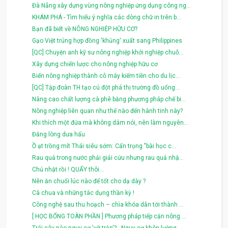
Đà Nẵng xây dựng vùng nông nghiệp ứng dụng công ng...
KHÁM PHÁ - Tìm hiểu ý nghĩa các dòng chữ in trên b...
Bạn đã biết về NÔNG NGHIỆP HỮU CƠ?
Gạo Việt trúng hợp đồng 'khủng' xuất sang Philippines
[QC] Chuyện anh kỹ sư nông nghiệp khởi nghiệp chuỗ...
Xây dựng chiến lược cho nông nghiệp hữu cơ
Biến nông nghiệp thành cỗ máy kiếm tiền cho du lịc...
[QC] Tập đoàn TH tạo cú đột phá thị trường đồ uống...
Nâng cao chất lượng cà phê bằng phương pháp chế bi...
Nông nghiệp liên quan như thế nào đến hành tinh này?
Khi thích một đứa mà không dám nói, nên làm nguyên...
Đắng lòng dưa hấu
Ồ ạt trồng mít Thái siêu sớm: Cẩn trọng "bài học c...
Rau quả trong nước phải giải cứu nhưng rau quả nhậ...
Chủ nhật rồi ! QUẨY thôi...
Nên ăn chuối lúc nào để tốt cho dạ dày ?
Cà chua và những tác dụng thần kỳ !
Công nghệ sau thu hoạch – chìa khóa dẫn tới thành ...
[ HỌC BỔNG TOÀN PHẦN ] Phương pháp tiếp cận nông ...