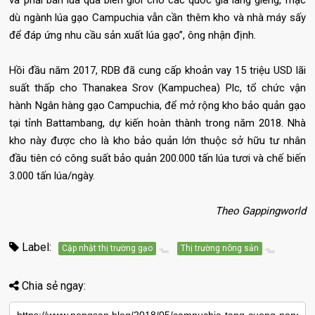
và phải bán lúa qua biên giới cho các quốc gia láng giềng, mặc
dù ngành lúa gạo Campuchia vẫn cần thêm kho và nhà máy sấy
để đáp ứng nhu cầu sản xuất lúa gạo”, ông nhận định.
Hồi đầu năm 2017, RDB đã cung cấp khoản vay 15 triệu USD lãi
suất thấp cho Thanakea Srov (Kampuchea) Plc, tổ chức vận
hành Ngân hàng gạo Campuchia, để mở rộng kho bảo quản gạo
tại tỉnh Battambang, dự kiến hoàn thành trong năm 2018. Nhà
kho này được cho là kho bảo quản lớn thuộc sở hữu tư nhân
đầu tiên có công suất bảo quản 200.000 tấn lúa tươi và chế biến
3.000 tấn lúa/ngày.
Theo Gappingworld
Label:
Cập nhật thị trường gạo
Thị trường nông sản
Chia sẻ ngay: