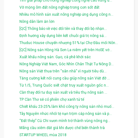
Tìm giải pháp cho nông nghiệp công nghệ cao vùng d...
Vỡ mộng ôm đất nông nghiệp trong cơn sốt đất
Nhiều mô hình sản xuất nông nghiệp ứng dụng công n...
Nông dân làm ăn lớn
[QC] Thông báo về việc đổi tên và thay đổi bộ nhận...
Định hướng xây dựng liên kết chuỗi giá trị nông sả...
Thuduc House chuyển nhượng 51% tại Chợ Đầu mối Nôn...
[QC] Nông sản Hồng Hà Sơn La niêm yết trên HoSE vớ...
Xuất khẩu nông sản: Gạo, cà phê khởi sắc
Nông Nghiệp Việt Nam, Góc Nhìn Chân Thật Tư Nông D...
Nông sản Việt thua trên “sân nhà” vì người tiêu dù...
Tăng cường kết nối cung cầu giúp nông sản Việt đỡ ...
Từ 1/5, Trung Quốc siết chặt truy xuất nguồn gốc n...
Cần thay đổi tư duy sản xuất và tiêu thụ nông sản ...
TP Cần Thơ sẽ có phiên chợ xanh tử tế
Chiết khấu 23-25% làm khó công ty nông sản nhỏ muố...
Tây Nguyên nhức nhối tệ nạn trộm cắp nông sản và p...
“Đất thép” Củ Chi vươn mình trở thành vùng nông ng...
Mãng cầu xiêm đắt giá khi được chế biến thành trà
STARTUP WHEEL mùa 2018