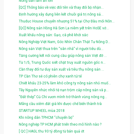
Nông dân làm ăn lớn
[QC] Thông báo về việc đổi tên và thay đổi bộ nhận...
Định hướng xây dựng liên kết chuỗi giá trị nông sả...
Thuduc House chuyển nhượng 51% tại Chợ Đầu mối Nôn...
[QC] Nông sản Hồng Hà Sơn La niêm yết trên HoSE vớ...
Xuất khẩu nông sản: Gạo, cà phê khởi sắc
Nông Nghiệp Việt Nam, Góc Nhìn Chân Thật Tư Nông D...
Nông sản Việt thua trên “sân nhà” vì người tiêu dù...
Tăng cường kết nối cung cầu giúp nông sản Việt đỡ ...
Từ 1/5, Trung Quốc siết chặt truy xuất nguồn gốc n...
Cần thay đổi tư duy sản xuất và tiêu thụ nông sản ...
TP Cần Thơ sẽ có phiên chợ xanh tử tế
Chiết khấu 23-25% làm khó công ty nông sản nhỏ muố...
Tây Nguyên nhức nhối tệ nạn trộm cắp nông sản và p...
“Đất thép” Củ Chi vươn mình trở thành vùng nông ng...
Mãng cầu xiêm đắt giá khi được chế biến thành trà
STARTUP WHEEL mùa 2018
Khi nông dân TPHCM “chuyển bộ”
Nông nghiệp TP HCM phát triển theo mô hình nào ?
[ QC ] HAGL thu 93 tỷ đồng từ bán quả ớt