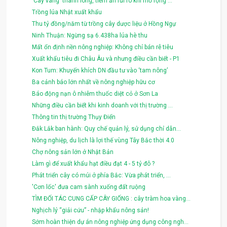
'Cây vàng' thanh long, tiềm ẩn rủi ro khi mở rộng ...
Trồng lúa Nhật xuất khẩu
Thu tỷ đồng/năm từ trồng cây dược liệu ở Hồng Ngự
Ninh Thuận: Ngừng sạ 6.438ha lúa hè thu
Mất ổn định nền nông nghiệp: Không chỉ bán rễ tiêu
Xuất khẩu tiêu đi Châu Âu và nhưng điều cần biết - P1
Kon Tum: Khuyến khích DN đầu tư vào ‘tam nông’
Ba cảnh báo lớn nhất về nông nghiệp hữu cơ
Báo động nạn ô nhiễm thuốc diệt cỏ ở Sơn La
Những điều cần biết khi kinh doanh với thị trường ...
Thông tin thị trường Thụy Điển
Đắk Lắk ban hành: Quy chế quản lý, sử dụng chỉ dẫn...
Nông nghiệp, du lịch là lợi thế vùng Tây Bắc thời 4.0
Chợ nông sản lớn ở Nhật Bản
Làm gì để xuất khẩu hạt điều đạt 4 - 5 tỷ đô ?
Phát triển cây có múi ở phía Bắc: Vừa phát triển, ...
'Cơn lốc' đưa cam sành xuống đất ruộng
TÌM ĐỐI TÁC CUNG CẤP CÂY GIỐNG : cây tràm hoa vàng...
Nghịch lý “giải cứu” - nhập khẩu nông sản!
Sớm hoàn thiện dự án nông nghiệp ứng dụng công ngh...