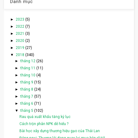
Danh mục
►
2023
(5)
►
2022
(7)
►
2021
(3)
►
2020
(2)
►
2019
(27)
▼
2018
(340)
►
tháng 12
(26)
►
tháng 11
(11)
►
tháng 10
(4)
►
tháng 9
(15)
►
tháng 8
(24)
►
tháng 7
(57)
►
tháng 6
(71)
▼
tháng 5
(102)
Rau quả xuất khẩu tăng kỷ lục
Cách trộn phân NPK dễ hiểu ?
Bài học xây dựng thương hiệu gạo của Thái Lan
Đáng ngại: Thương lái đang quay lại mua bán rễ tiê...