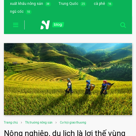
xuất khẩu nông sản
Trung Quốc
cà phê
38
25
16
ngũ cốc
10
Trang chủ
Thị trường nông sản
Cơ hội giao thương
Nông nghiệp, du lịch là lợi thế vùng