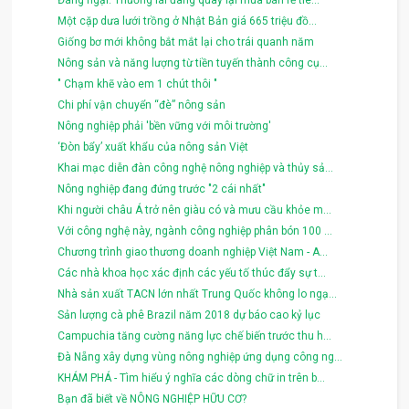
Một cặp dưa lưới trồng ở Nhật Bản giá 665 triệu đồ...
Giống bơ mới không bắt mắt lại cho trái quanh năm
Nông sản và năng lượng từ tiền tuyến thành công cụ...
" Chạm khẽ vào em 1 chút thôi "
Chi phí vận chuyển “đè” nông sản
Nông nghiệp phải 'bền vững với môi trường'
‘Đòn bẩy’ xuất khẩu của nông sản Việt
Khai mạc diễn đàn công nghệ nông nghiệp và thủy sả...
Nông nghiệp đang đứng trước "2 cái nhất"
Khi người châu Á trở nên giàu có và mưu cầu khỏe m...
Với công nghệ này, ngành công nghiệp phân bón 100 ...
Chương trình giao thương doanh nghiệp Việt Nam - A...
Các nhà khoa học xác định các yếu tố thúc đẩy sự t...
Nhà sản xuất TACN lớn nhất Trung Quốc không lo ngạ...
Sản lượng cà phê Brazil năm 2018 dự báo cao kỷ lục
Campuchia tăng cường năng lực chế biến trước thu h...
Đà Nẵng xây dựng vùng nông nghiệp ứng dụng công ng...
KHÁM PHÁ - Tìm hiểu ý nghĩa các dòng chữ in trên b...
Bạn đã biết về NÔNG NGHIỆP HỮU CƠ?