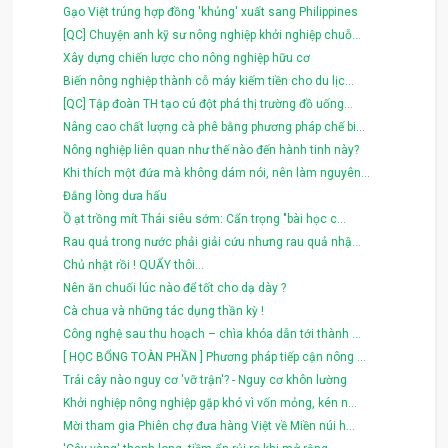
Gạo Việt trúng hợp đồng 'khủng' xuất sang Philippines
[QC] Chuyện anh kỹ sư nông nghiệp khởi nghiệp chuỗ...
Xây dựng chiến lược cho nông nghiệp hữu cơ
Biến nông nghiệp thành cỗ máy kiếm tiền cho du lịc...
[QC] Tập đoàn TH tạo cú đột phá thị trường đồ uống...
Nâng cao chất lượng cà phê bằng phương pháp chế bi...
Nông nghiệp liên quan như thế nào đến hành tinh này?
Khi thích một đứa mà không dám nói, nên làm nguyên...
Đắng lòng dưa hấu
Ồ ạt trồng mít Thái siêu sớm: Cẩn trọng "bài học c...
Rau quả trong nước phải giải cứu nhưng rau quả nhậ...
Chủ nhật rồi ! QUẨY thôi...
Nên ăn chuối lúc nào để tốt cho dạ dày ?
Cà chua và những tác dụng thần kỳ !
Công nghệ sau thu hoạch – chìa khóa dẫn tới thành ...
[ HỌC BỔNG TOÀN PHẦN ] Phương pháp tiếp cận nông ...
Trái cây nào nguy cơ 'vỡ trận'? - Nguy cơ khôn lường
Khởi nghiệp nông nghiệp gặp khó vì vốn mỏng, kén n...
Mời tham gia Phiên chợ đưa hàng Việt về Miền núi h...