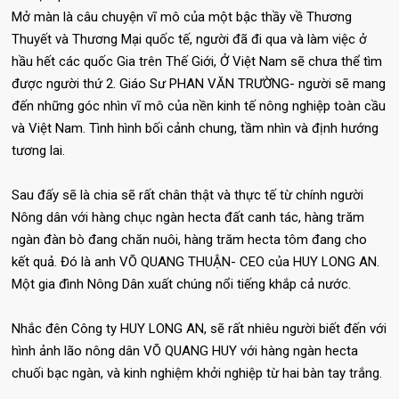
Mở màn là câu chuyện vĩ mô của một bậc thầy về Thương
Thuyết và Thương Mại quốc tế, người đã đi qua và làm việc ở
hầu hết các quốc Gia trên Thế Giới, Ở Việt Nam sẽ chưa thể tìm
được người thứ 2. Giáo Sư PHAN VĂN TRƯỜNG- người sẽ mang
đến những góc nhìn vĩ mô của nền kinh tế nông nghiệp toàn cầu
và Việt Nam. Tình hình bối cảnh chung, tầm nhìn và định hướng
tương lai.
Sau đấy sẽ là chia sẽ rất chân thật và thực tế từ chính người
Nông dân với hàng chục ngàn hecta đất canh tác, hàng trăm
ngàn đàn bò đang chăn nuôi, hàng trăm hecta tôm đang cho
kết quả. Đó là anh VÕ QUANG THUẬN- CEO của HUY LONG AN.
Một gia đình Nông Dân xuất chúng nổi tiếng khắp cả nước.
Nhắc đên Công ty HUY LONG AN, sẽ rất nhiêu người biết đến với
hình ảnh lão nông dân VÕ QUANG HUY với hàng ngàn hecta
chuối bạc ngàn, và kinh nghiệm khởi nghiệp từ hai bàn tay trắng.