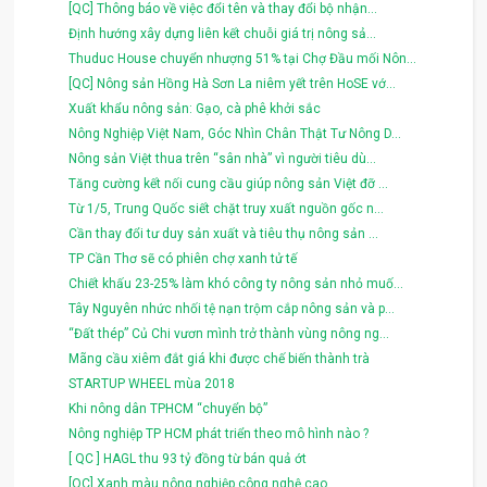
[QC] Thông báo về việc đổi tên và thay đổi bộ nhận...
Định hướng xây dựng liên kết chuỗi giá trị nông sả...
Thuduc House chuyển nhượng 51% tại Chợ Đầu mối Nôn...
[QC] Nông sản Hồng Hà Sơn La niêm yết trên HoSE vớ...
Xuất khẩu nông sản: Gạo, cà phê khởi sắc
Nông Nghiệp Việt Nam, Góc Nhìn Chân Thật Tư Nông D...
Nông sản Việt thua trên “sân nhà” vì người tiêu dù...
Tăng cường kết nối cung cầu giúp nông sản Việt đỡ ...
Từ 1/5, Trung Quốc siết chặt truy xuất nguồn gốc n...
Cần thay đổi tư duy sản xuất và tiêu thụ nông sản ...
TP Cần Thơ sẽ có phiên chợ xanh tử tế
Chiết khấu 23-25% làm khó công ty nông sản nhỏ muố...
Tây Nguyên nhức nhối tệ nạn trộm cắp nông sản và p...
“Đất thép” Củ Chi vươn mình trở thành vùng nông ng...
Mãng cầu xiêm đắt giá khi được chế biến thành trà
STARTUP WHEEL mùa 2018
Khi nông dân TPHCM “chuyển bộ”
Nông nghiệp TP HCM phát triển theo mô hình nào ?
[ QC ] HAGL thu 93 tỷ đồng từ bán quả ớt
[QC] Xanh màu nông nghiệp công nghệ cao