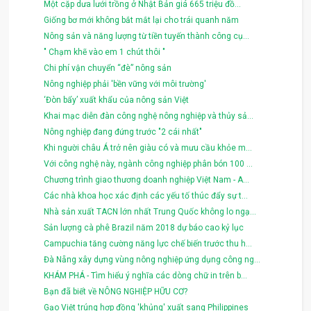
Một cặp dưa lưới trồng ở Nhật Bản giá 665 triệu đồ...
Giống bơ mới không bắt mắt lại cho trái quanh năm
Nông sản và năng lượng từ tiền tuyến thành công cụ...
" Chạm khẽ vào em 1 chút thôi "
Chi phí vận chuyển “đè” nông sản
Nông nghiệp phải 'bền vững với môi trường'
‘Đòn bẩy’ xuất khẩu của nông sản Việt
Khai mạc diễn đàn công nghệ nông nghiệp và thủy sả...
Nông nghiệp đang đứng trước "2 cái nhất"
Khi người châu Á trở nên giàu có và mưu cầu khỏe m...
Với công nghệ này, ngành công nghiệp phân bón 100 ...
Chương trình giao thương doanh nghiệp Việt Nam - A...
Các nhà khoa học xác định các yếu tố thúc đẩy sự t...
Nhà sản xuất TACN lớn nhất Trung Quốc không lo ngạ...
Sản lượng cà phê Brazil năm 2018 dự báo cao kỷ lục
Campuchia tăng cường năng lực chế biến trước thu h...
Đà Nẵng xây dựng vùng nông nghiệp ứng dụng công ng...
KHÁM PHÁ - Tìm hiểu ý nghĩa các dòng chữ in trên b...
Bạn đã biết về NÔNG NGHIỆP HỮU CƠ?
Gạo Việt trúng hợp đồng 'khủng' xuất sang Philippines