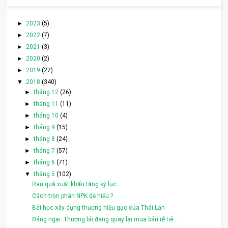
►
2023
(5)
►
2022
(7)
►
2021
(3)
►
2020
(2)
►
2019
(27)
▼
2018
(340)
►
tháng 12
(26)
►
tháng 11
(11)
►
tháng 10
(4)
►
tháng 9
(15)
►
tháng 8
(24)
►
tháng 7
(57)
►
tháng 6
(71)
▼
tháng 5
(102)
Rau quả xuất khẩu tăng kỷ lục
Cách trộn phân NPK dễ hiểu ?
Bài học xây dựng thương hiệu gạo của Thái Lan
Đáng ngại: Thương lái đang quay lại mua bán rễ tiê...