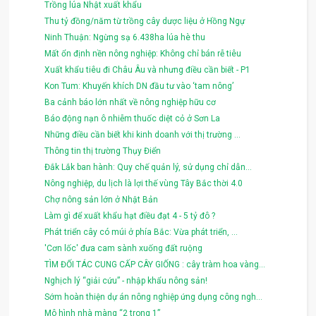
Trồng lúa Nhật xuất khẩu
Thu tỷ đồng/năm từ trồng cây dược liệu ở Hồng Ngự
Ninh Thuận: Ngừng sạ 6.438ha lúa hè thu
Mất ổn định nền nông nghiệp: Không chỉ bán rễ tiêu
Xuất khẩu tiêu đi Châu Âu và nhưng điều cần biết - P1
Kon Tum: Khuyến khích DN đầu tư vào ‘tam nông’
Ba cảnh báo lớn nhất về nông nghiệp hữu cơ
Báo động nạn ô nhiễm thuốc diệt cỏ ở Sơn La
Những điều cần biết khi kinh doanh với thị trường ...
Thông tin thị trường Thụy Điển
Đắk Lắk ban hành: Quy chế quản lý, sử dụng chỉ dẫn...
Nông nghiệp, du lịch là lợi thế vùng Tây Bắc thời 4.0
Chợ nông sản lớn ở Nhật Bản
Làm gì để xuất khẩu hạt điều đạt 4 - 5 tỷ đô ?
Phát triển cây có múi ở phía Bắc: Vừa phát triển, ...
'Cơn lốc' đưa cam sành xuống đất ruộng
TÌM ĐỐI TÁC CUNG CẤP CÂY GIỐNG : cây tràm hoa vàng...
Nghịch lý “giải cứu” - nhập khẩu nông sản!
Sớm hoàn thiện dự án nông nghiệp ứng dụng công ngh...
Mô hình nhà màng “2 trong 1”