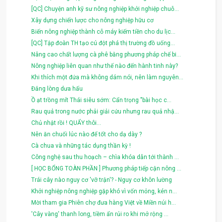
[QC] Chuyện anh kỹ sư nông nghiệp khởi nghiệp chuỗ...
Xây dựng chiến lược cho nông nghiệp hữu cơ
Biến nông nghiệp thành cỗ máy kiếm tiền cho du lịc...
[QC] Tập đoàn TH tạo cú đột phá thị trường đồ uống...
Nâng cao chất lượng cà phê bằng phương pháp chế bi...
Nông nghiệp liên quan như thế nào đến hành tinh này?
Khi thích một đứa mà không dám nói, nên làm nguyên...
Đắng lòng dưa hấu
Ồ ạt trồng mít Thái siêu sớm: Cẩn trọng "bài học c...
Rau quả trong nước phải giải cứu nhưng rau quả nhậ...
Chủ nhật rồi ! QUẨY thôi...
Nên ăn chuối lúc nào để tốt cho dạ dày ?
Cà chua và những tác dụng thần kỳ !
Công nghệ sau thu hoạch – chìa khóa dẫn tới thành ...
[ HỌC BỔNG TOÀN PHẦN ] Phương pháp tiếp cận nông ...
Trái cây nào nguy cơ 'vỡ trận'? - Nguy cơ khôn lường
Khởi nghiệp nông nghiệp gặp khó vì vốn mỏng, kén n...
Mời tham gia Phiên chợ đưa hàng Việt về Miền núi h...
'Cây vàng' thanh long, tiềm ẩn rủi ro khi mở rộng ...