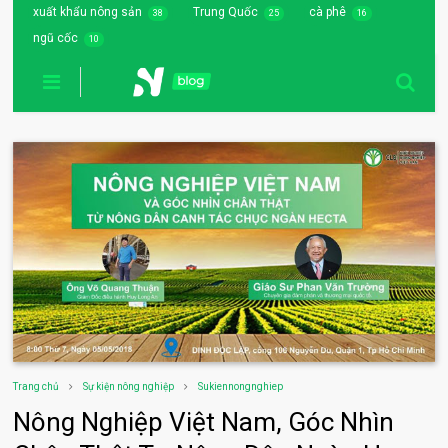
xuất khẩu nông sản
Trung Quốc
cà phê
38
25
16
ngũ cốc
10
Trang chủ
Sự kiện nông nghiệp
Sukiennongnghiep
Nông Nghiệp Việt Nam, Góc Nhìn