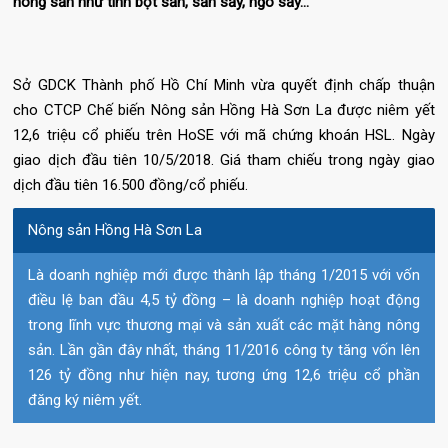
nông sản như tinh bột sắn, sắn sấy, ngô sấy...
Sở GDCK Thành phố Hồ Chí Minh vừa quyết định chấp thuận
cho CTCP Chế biến Nông sản Hồng Hà Sơn La được niêm yết
12,6 triệu cổ phiếu trên HoSE với mã chứng khoán HSL. Ngày
giao dịch đầu tiên 10/5/2018. Giá tham chiếu trong ngày giao
dịch đầu tiên 16.500 đồng/cổ phiếu.
Nông sản Hồng Hà Sơn La
Là doanh nghiệp mới được thành lập tháng 1/2015 với vốn
điều lệ ban đầu 4,5 tỷ đồng – là doanh nghiệp hoạt động
trong lĩnh vực thương mại và sản xuất các mặt hàng nông
sản. Lần gần đây nhất, tháng 11/2016 công ty tăng vốn lên
126 tỷ đồng như hiện nay, tương ứng 12,6 triệu cổ phần
đăng ký niêm yết.