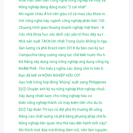
Khai mạc diễn đàn công nghệ nông nghiệp và thủy sả...
Nông nghiệp đang đứng trước "2 cái nhất"
Khi người châu Á trở nên giàu có và mưu cầu khỏe m...
Với công nghệ này, ngành công nghiệp phân bón 100 ...
Chương trình giao thương doanh nghiệp Việt Nam - A...
Các nhà khoa học xác định các yếu tố thúc đẩy sự t...
Nhà sản xuất TACN lớn nhất Trung Quốc không lo ngạ...
Sản lượng cà phê Brazil năm 2018 dự báo cao kỷ lục
Campuchia tăng cường năng lực chế biến trước thu h...
Đà Nẵng xây dựng vùng nông nghiệp ứng dụng công ng...
KHÁM PHÁ - Tìm hiểu ý nghĩa các dòng chữ in trên b...
Bạn đã biết về NÔNG NGHIỆP HỮU CƠ?
Gạo Việt trúng hợp đồng 'khủng' xuất sang Philippines
[QC] Chuyện anh kỹ sư nông nghiệp khởi nghiệp chuỗ...
Xây dựng chiến lược cho nông nghiệp hữu cơ
Biến nông nghiệp thành cỗ máy kiếm tiền cho du lịc...
[QC] Tập đoàn TH tạo cú đột phá thị trường đồ uống...
Nâng cao chất lượng cà phê bằng phương pháp chế bi...
Nông nghiệp liên quan như thế nào đến hành tinh này?
Khi thích một đứa mà không dám nói, nên làm nguyên...