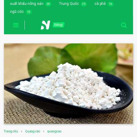
xuất khẩu nông sản
Trung Quốc
cà phê
38
25
16
ngũ cốc
10
Trang chủ
Quảng cáo
quangcao