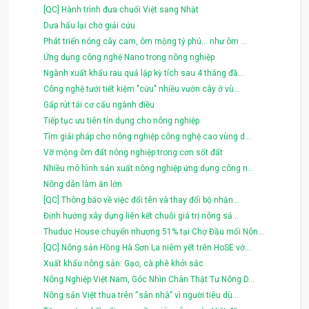
[QC] Hành trình đưa chuối Việt sang Nhật
Dưa hấu lại chờ giải cứu
Phát triển nóng cây cam, ôm mộng tỷ phú... như ôm ...
Ứng dụng công nghệ Nano trong nông nghiệp
Ngành xuất khẩu rau quả lập kỳ tích sau 4 tháng đầ...
Công nghệ tưới tiết kiệm "cứu" nhiều vườn cây ở vù...
Gấp rút tái cơ cấu ngành điều
Tiếp tục ưu tiên tín dụng cho nông nghiệp
Tìm giải pháp cho nông nghiệp công nghệ cao vùng d...
Vỡ mộng ôm đất nông nghiệp trong cơn sốt đất
Nhiều mô hình sản xuất nông nghiệp ứng dụng công n...
Nông dân làm ăn lớn
[QC] Thông báo về việc đổi tên và thay đổi bộ nhận...
Định hướng xây dựng liên kết chuỗi giá trị nông sả...
Thuduc House chuyển nhượng 51% tại Chợ Đầu mối Nôn...
[QC] Nông sản Hồng Hà Sơn La niêm yết trên HoSE vớ...
Xuất khẩu nông sản: Gạo, cà phê khởi sắc
Nông Nghiệp Việt Nam, Góc Nhìn Chân Thật Tư Nông D...
Nông sản Việt thua trên “sân nhà” vì người tiêu dù...