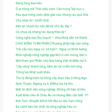
Đắng lòng dưa hấu
Ồ ạt trồng mít Thái siêu sớm: Cẩn trọng "bài học c...
Rau quả trong nước phải giải cứu nhưng rau quả nhậ...
Chủ nhật rồi ! QUẨY thôi...
Nên ăn chuối lúc nào để tốt cho dạ dày ?
Cà chua và những tác dụng thần kỳ !
Công nghệ sau thu hoạch – chìa khóa dẫn tới thành ...
[ HỌC BỔNG TOÀN PHẦN ] Phương pháp tiếp cận nông ...
Trái cây nào nguy cơ 'vỡ trận'? - Nguy cơ khôn lường
Khởi nghiệp nông nghiệp gặp khó vì vốn mỏng, kén n...
Mời tham gia Phiên chợ đưa hàng Việt về Miền núi h...
'Cây vàng' thanh long, tiềm ẩn rủi ro khi mở rộng ...
Trồng lúa Nhật xuất khẩu
Thu tỷ đồng/năm từ trồng cây dược liệu ở Hồng Ngự
Ninh Thuận: Ngừng sạ 6.438ha lúa hè thu
Mất ổn định nền nông nghiệp: Không chỉ bán rễ tiêu
Xuất khẩu tiêu đi Châu Âu và nhưng điều cần biết - P1
Kon Tum: Khuyến khích DN đầu tư vào ‘tam nông’
Ba cảnh báo lớn nhất về nông nghiệp hữu cơ