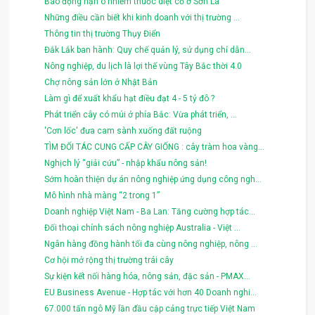
Báo động nạn ô nhiễm thuốc diệt cỏ ở Sơn La
Những điều cần biết khi kinh doanh với thị trường ...
Thông tin thị trường Thụy Điển
Đắk Lắk ban hành: Quy chế quản lý, sử dụng chỉ dẫn...
Nông nghiệp, du lịch là lợi thế vùng Tây Bắc thời 4.0
Chợ nông sản lớn ở Nhật Bản
Làm gì để xuất khẩu hạt điều đạt 4 - 5 tỷ đô ?
Phát triển cây có múi ở phía Bắc: Vừa phát triển, ...
'Cơn lốc' đưa cam sành xuống đất ruộng
TÌM ĐỐI TÁC CUNG CẤP CÂY GIỐNG : cây tràm hoa vàng...
Nghịch lý “giải cứu” - nhập khẩu nông sản!
Sớm hoàn thiện dự án nông nghiệp ứng dụng công ngh...
Mô hình nhà màng “2 trong 1”
Doanh nghiệp Việt Nam - Ba Lan: Tăng cường hợp tác...
Đối thoại chính sách nông nghiệp Australia - Việt ...
Ngân hàng đồng hành tối đa cùng nông nghiệp, nông ...
Cơ hội mở rộng thị trường trái cây
Sự kiện kết nối hàng hóa, nông sản, đặc sản - PMAX...
EU Business Avenue - Hợp tác với hơn 40 Doanh nghi...
67.000 tấn ngô Mỹ lần đầu cập cảng trực tiếp Việt Nam