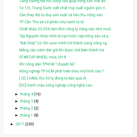
Tăng cường kết nối cung cầu giúp nông sản Việt đỡ ...
Từ 1/5, Trung Quốc siết chặt truy xuất nguồn gốc n...
Cần thay đổi tư duy sản xuất và tiêu thụ nông sản ...
TP Cần Thơ sẽ có phiên chợ xanh tử tế
Chiết khấu 23-25% làm khó công ty nông sản nhỏ muố...
Tây Nguyên nhức nhối tệ nạn trộm cắp nông sản và p...
“Đất thép” Củ Chi vươn mình trở thành vùng nông ng...
Mãng cầu xiêm đắt giá khi được chế biến thành trà
STARTUP WHEEL mùa 2018
Khi nông dân TPHCM “chuyển bộ”
Nông nghiệp TP HCM phát triển theo mô hình nào ?
[ QC ] HAGL thu 93 tỷ đồng từ bán quả ớt
[QC] Xanh màu nông nghiệp công nghệ cao
►
tháng 4
(16)
►
tháng 3
(4)
►
tháng 2
(2)
►
tháng 1
(8)
►
2017
(230)