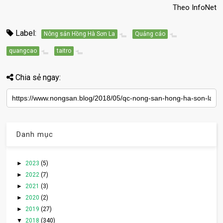
Theo InfoNet
Label:
Nông sản Hồng Hà Sơn La
Quảng cáo
quangcao
taitro
Chia sẻ ngay:
Danh mục
►
2023
(5)
►
2022
(7)
►
2021
(3)
►
2020
(2)
►
2019
(27)
▼
2018
(340)