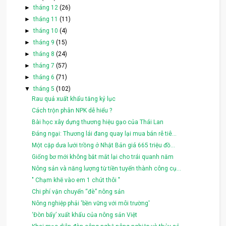
►
tháng 12
(26)
►
tháng 11
(11)
►
tháng 10
(4)
►
tháng 9
(15)
►
tháng 8
(24)
►
tháng 7
(57)
►
tháng 6
(71)
▼
tháng 5
(102)
Rau quả xuất khẩu tăng kỷ lục
Cách trộn phân NPK dễ hiểu ?
Bài học xây dựng thương hiệu gạo của Thái Lan
Đáng ngại: Thương lái đang quay lại mua bán rễ tiê...
Một cặp dưa lưới trồng ở Nhật Bản giá 665 triệu đồ...
Giống bơ mới không bắt mắt lại cho trái quanh năm
Nông sản và năng lượng từ tiền tuyến thành công cụ...
" Chạm khẽ vào em 1 chút thôi "
Chi phí vận chuyển “đè” nông sản
Nông nghiệp phải 'bền vững với môi trường'
‘Đòn bẩy’ xuất khẩu của nông sản Việt