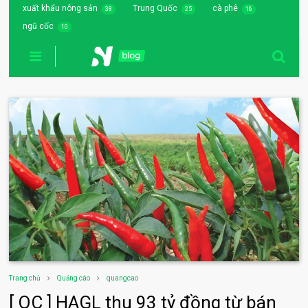
xuất khẩu nông sản
Trung Quốc
cà phê
38
25
16
ngũ cốc
10
Trang chủ
Quảng cáo
quangcao
[ QC ] HAGL thu 93 tỷ đồng từ bán