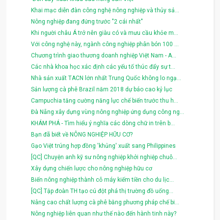
Khai mạc diễn đàn công nghệ nông nghiệp và thủy sả...
Nông nghiệp đang đứng trước "2 cái nhất"
Khi người châu Á trở nên giàu có và mưu cầu khỏe m...
Với công nghệ này, ngành công nghiệp phân bón 100 ...
Chương trình giao thương doanh nghiệp Việt Nam - A...
Các nhà khoa học xác định các yếu tố thúc đẩy sự t...
Nhà sản xuất TACN lớn nhất Trung Quốc không lo ngạ...
Sản lượng cà phê Brazil năm 2018 dự báo cao kỷ lục
Campuchia tăng cường năng lực chế biến trước thu h...
Đà Nẵng xây dựng vùng nông nghiệp ứng dụng công ng...
KHÁM PHÁ - Tìm hiểu ý nghĩa các dòng chữ in trên b...
Bạn đã biết về NÔNG NGHIỆP HỮU CƠ?
Gạo Việt trúng hợp đồng 'khủng' xuất sang Philippines
[QC] Chuyện anh kỹ sư nông nghiệp khởi nghiệp chuỗ...
Xây dựng chiến lược cho nông nghiệp hữu cơ
Biến nông nghiệp thành cỗ máy kiếm tiền cho du lịc...
[QC] Tập đoàn TH tạo cú đột phá thị trường đồ uống...
Nâng cao chất lượng cà phê bằng phương pháp chế bi...
Nông nghiệp liên quan như thế nào đến hành tinh này?