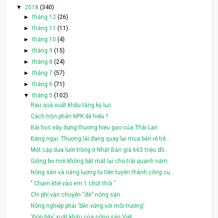
▼
2018
(340)
►
tháng 12
(26)
►
tháng 11
(11)
►
tháng 10
(4)
►
tháng 9
(15)
►
tháng 8
(24)
►
tháng 7
(57)
►
tháng 6
(71)
▼
tháng 5
(102)
Rau quả xuất khẩu tăng kỷ lục
Cách trộn phân NPK dễ hiểu ?
Bài học xây dựng thương hiệu gạo của Thái Lan
Đáng ngại: Thương lái đang quay lại mua bán rễ tiê...
Một cặp dưa lưới trồng ở Nhật Bản giá 665 triệu đồ...
Giống bơ mới không bắt mắt lại cho trái quanh năm
Nông sản và năng lượng từ tiền tuyến thành công cụ...
" Chạm khẽ vào em 1 chút thôi "
Chi phí vận chuyển “đè” nông sản
Nông nghiệp phải 'bền vững với môi trường'
‘Đòn bẩy’ xuất khẩu của nông sản Việt