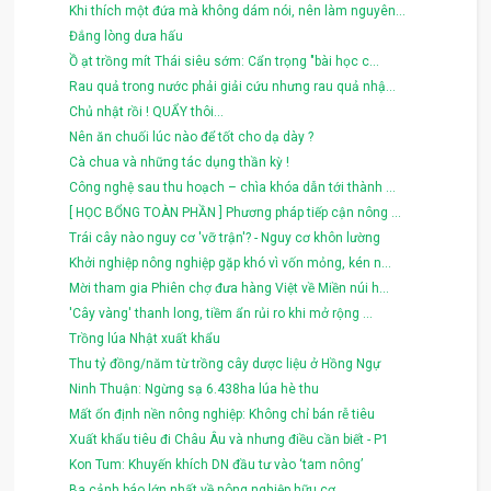
Khi thích một đứa mà không dám nói, nên làm nguyên...
Đắng lòng dưa hấu
Ồ ạt trồng mít Thái siêu sớm: Cẩn trọng "bài học c...
Rau quả trong nước phải giải cứu nhưng rau quả nhậ...
Chủ nhật rồi ! QUẨY thôi...
Nên ăn chuối lúc nào để tốt cho dạ dày ?
Cà chua và những tác dụng thần kỳ !
Công nghệ sau thu hoạch – chìa khóa dẫn tới thành ...
[ HỌC BỔNG TOÀN PHẦN ] Phương pháp tiếp cận nông ...
Trái cây nào nguy cơ 'vỡ trận'? - Nguy cơ khôn lường
Khởi nghiệp nông nghiệp gặp khó vì vốn mỏng, kén n...
Mời tham gia Phiên chợ đưa hàng Việt về Miền núi h...
'Cây vàng' thanh long, tiềm ẩn rủi ro khi mở rộng ...
Trồng lúa Nhật xuất khẩu
Thu tỷ đồng/năm từ trồng cây dược liệu ở Hồng Ngự
Ninh Thuận: Ngừng sạ 6.438ha lúa hè thu
Mất ổn định nền nông nghiệp: Không chỉ bán rễ tiêu
Xuất khẩu tiêu đi Châu Âu và nhưng điều cần biết - P1
Kon Tum: Khuyến khích DN đầu tư vào ‘tam nông’
Ba cảnh báo lớn nhất về nông nghiệp hữu cơ