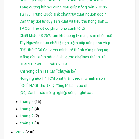
Tăng cường kết nối cung cầu giúp nông sản Việt đỡ ...
Từ 1/5, Trung Quốc siết chặt truy xuất nguồn gốc n...
Cần thay đổi tư duy sản xuất và tiêu thụ nông sản ...
TP Cần Thơ sẽ có phiên chợ xanh tử tế
Chiết khấu 23-25% làm khó công ty nông sản nhỏ muố...
Tây Nguyên nhức nhối tệ nạn trộm cắp nông sản và p...
“Đất thép” Củ Chi vươn mình trở thành vùng nông ng...
Mãng cầu xiêm đắt giá khi được chế biến thành trà
STARTUP WHEEL mùa 2018
Khi nông dân TPHCM “chuyển bộ”
Nông nghiệp TP HCM phát triển theo mô hình nào ?
[ QC ] HAGL thu 93 tỷ đồng từ bán quả ớt
[QC] Xanh màu nông nghiệp công nghệ cao
►
tháng 4
(16)
►
tháng 3
(4)
►
tháng 2
(2)
►
tháng 1
(8)
►
2017
(230)