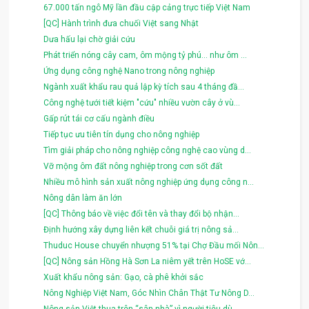
67.000 tấn ngô Mỹ lần đầu cập cảng trực tiếp Việt Nam
[QC] Hành trình đưa chuối Việt sang Nhật
Dưa hấu lại chờ giải cứu
Phát triển nóng cây cam, ôm mộng tỷ phú... như ôm ...
Ứng dụng công nghệ Nano trong nông nghiệp
Ngành xuất khẩu rau quả lập kỳ tích sau 4 tháng đầ...
Công nghệ tưới tiết kiệm "cứu" nhiều vườn cây ở vù...
Gấp rút tái cơ cấu ngành điều
Tiếp tục ưu tiên tín dụng cho nông nghiệp
Tìm giải pháp cho nông nghiệp công nghệ cao vùng d...
Vỡ mộng ôm đất nông nghiệp trong cơn sốt đất
Nhiều mô hình sản xuất nông nghiệp ứng dụng công n...
Nông dân làm ăn lớn
[QC] Thông báo về việc đổi tên và thay đổi bộ nhận...
Định hướng xây dựng liên kết chuỗi giá trị nông sả...
Thuduc House chuyển nhượng 51% tại Chợ Đầu mối Nôn...
[QC] Nông sản Hồng Hà Sơn La niêm yết trên HoSE vớ...
Xuất khẩu nông sản: Gạo, cà phê khởi sắc
Nông Nghiệp Việt Nam, Góc Nhìn Chân Thật Tư Nông D...
Nông sản Việt thua trên “sân nhà” vì người tiêu dù...