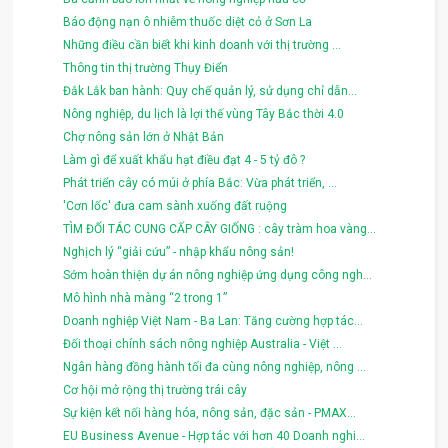
Báo động nạn ô nhiễm thuốc diệt cỏ ở Sơn La
Những điều cần biết khi kinh doanh với thị trường ...
Thông tin thị trường Thụy Điển
Đắk Lắk ban hành: Quy chế quản lý, sử dụng chỉ dẫn...
Nông nghiệp, du lịch là lợi thế vùng Tây Bắc thời 4.0
Chợ nông sản lớn ở Nhật Bản
Làm gì để xuất khẩu hạt điều đạt 4 - 5 tỷ đô ?
Phát triển cây có múi ở phía Bắc: Vừa phát triển, ...
'Cơn lốc' đưa cam sành xuống đất ruộng
TÌM ĐỐI TÁC CUNG CẤP CÂY GIỐNG : cây tràm hoa vàng...
Nghịch lý “giải cứu” - nhập khẩu nông sản!
Sớm hoàn thiện dự án nông nghiệp ứng dụng công ngh...
Mô hình nhà màng “2 trong 1”
Doanh nghiệp Việt Nam - Ba Lan: Tăng cường hợp tác...
Đối thoại chính sách nông nghiệp Australia - Việt ...
Ngân hàng đồng hành tối đa cùng nông nghiệp, nông ...
Cơ hội mở rộng thị trường trái cây
Sự kiện kết nối hàng hóa, nông sản, đặc sản - PMAX...
EU Business Avenue - Hợp tác với hơn 40 Doanh nghi...