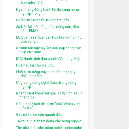
Australia - Việt ...
Ngân hàng đồng hành tối đa cùng nông
nghiệp, nông ...
Cơ hội mở rộng thị trường trái cây
Sự kiện kết nối hàng hóa, nông sản, đặc
sản - PMAX...
EU Business Avenue - Hợp tác với hơn 40
Doanh nghi...
67.000 tấn ngô Mỹ lần đầu cập cảng trực
tiếp Việt Nam
[QC] Hành trình đưa chuối Việt sang Nhật
Dưa hấu lại chờ giải cứu
Phát triển nóng cây cam, ôm mộng tỷ
phú... như ôm ...
Ứng dụng công nghệ Nano trong nông
nghiệp
Ngành xuất khẩu rau quả lập kỳ tích sau 4
tháng đầ...
Công nghệ tưới tiết kiệm "cứu" nhiều vườn
cây ở vù...
Gấp rút tái cơ cấu ngành điều
Tiếp tục ưu tiên tín dụng cho nông nghiệp
Tìm giải pháp cho nông nghiệp công nghệ