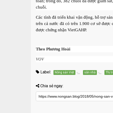
toàn; trong đó, 382 chuỗi đã được giám sá
chuỗi.
Các tỉnh đã triển khai vận động, hỗ trợ sả
trên cả nước đã có trên 1.900 cơ sở được
được chứng nhận VietGAHP.
Theo Phương Hoài
VOV
Label:
Nông sản Việt
sân nhà
Thị 
Chia sẻ ngay: