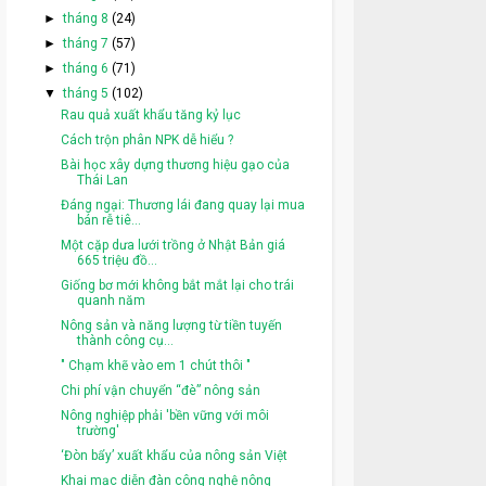
►
tháng 8
(24)
►
tháng 7
(57)
►
tháng 6
(71)
▼
tháng 5
(102)
Rau quả xuất khẩu tăng kỷ lục
Cách trộn phân NPK dễ hiểu ?
Bài học xây dựng thương hiệu gạo của
Thái Lan
Đáng ngại: Thương lái đang quay lại mua
bán rễ tiê...
Một cặp dưa lưới trồng ở Nhật Bản giá
665 triệu đồ...
Giống bơ mới không bắt mắt lại cho trái
quanh năm
Nông sản và năng lượng từ tiền tuyến
thành công cụ...
" Chạm khẽ vào em 1 chút thôi "
Chi phí vận chuyển “đè” nông sản
Nông nghiệp phải 'bền vững với môi
trường'
‘Đòn bẩy’ xuất khẩu của nông sản Việt
Khai mạc diễn đàn công nghệ nông