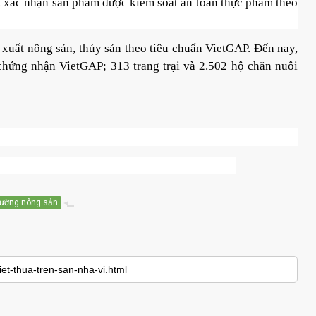
t, xác nhận sản phẩm được kiểm soát an toàn thực phẩm theo
n xuất nông sản, thủy sản theo tiêu chuẩn VietGAP. Đến nay,
 chứng nhận VietGAP; 313 trang trại và 2.502 hộ chăn nuôi
trường nông sản