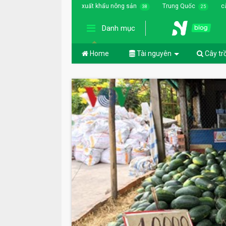
xuất khẩu nông sản
Trung Quốc
c
38
25
Danh mục
Home
Tài nguyên
Cây tr