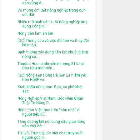
cao vùng d...
Vỡ mộng ôm đất nông nghiệp trong cơn
sốt đất
Nhiều mô hình sản xuất nông nghiệp ứng
dụng công n...
Nông dân làm ăn lớn
[QC] Thông báo về việc đổi tên và thay đổi
bộ nhận...
Định hướng xây dựng liên kết chuỗi giá trị
nông sả...
Thuduc House chuyển nhượng 51% tại
Chợ Đầu mối Nôn...
[QC] Nông sản Hồng Hà Sơn La niêm yết
trên HoSE vớ...
Xuất khẩu nông sản: Gạo, cà phê khởi
sắc
Nông Nghiệp Việt Nam, Góc Nhìn Chân
Thật Tư Nông D...
Nông sản Việt thua trên “sân nhà” vì
người tiêu dù...
Tăng cường kết nối cung cầu giúp nông
sản Việt đỡ ...
Từ 1/5, Trung Quốc siết chặt truy xuất
nguồn gốc n...