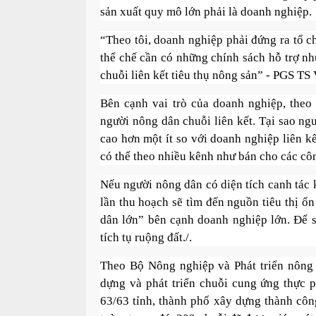
sản xuất quy mô lớn phải là doanh nghiệp.
“Theo tôi, doanh nghiệp phải đứng ra tổ ch
thể chế cần có những chính sách hỗ trợ n
chuỗi liên kết tiêu thụ nông sản” - PGS TS
Bên cạnh vai trò của doanh nghiệp, theo
người nông dân chuỗi liên kết. Tại sao ng
cao hơn một ít so với doanh nghiệp liên kế
có thể theo nhiều kênh như bán cho các côn
Nếu người nông dân có diện tích canh tác k
lần thu hoạch sẽ tìm đến nguồn tiêu thị ổn
dân lớn” bên cạnh doanh nghiệp lớn. Để s
tích tụ ruộng đất./.
Theo Bộ Nông nghiệp và Phát triển nông 
dựng và phát triển chuỗi cung ứng thực 
63/63 tỉnh, thành phố xây dựng thành cô