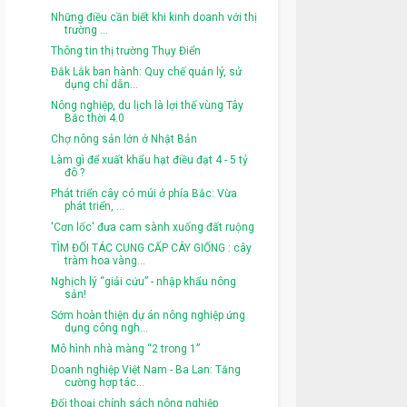
Những điều cần biết khi kinh doanh với thị
trường ...
Thông tin thị trường Thụy Điển
Đắk Lắk ban hành: Quy chế quản lý, sử
dụng chỉ dẫn...
Nông nghiệp, du lịch là lợi thế vùng Tây
Bắc thời 4.0
Chợ nông sản lớn ở Nhật Bản
Làm gì để xuất khẩu hạt điều đạt 4 - 5 tỷ
đô ?
Phát triển cây có múi ở phía Bắc: Vừa
phát triển, ...
'Cơn lốc' đưa cam sành xuống đất ruộng
TÌM ĐỐI TÁC CUNG CẤP CÂY GIỐNG : cây
tràm hoa vàng...
Nghịch lý “giải cứu” - nhập khẩu nông
sản!
Sớm hoàn thiện dự án nông nghiệp ứng
dụng công ngh...
Mô hình nhà màng “2 trong 1”
Doanh nghiệp Việt Nam - Ba Lan: Tăng
cường hợp tác...
Đối thoại chính sách nông nghiệp