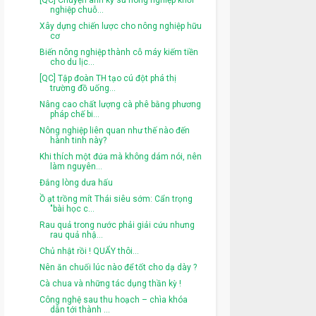
[QC] Chuyện anh kỹ sư nông nghiệp khởi
nghiệp chuỗ...
Xây dựng chiến lược cho nông nghiệp hữu
cơ
Biến nông nghiệp thành cỗ máy kiếm tiền
cho du lịc...
[QC] Tập đoàn TH tạo cú đột phá thị
trường đồ uống...
Nâng cao chất lượng cà phê bằng phương
pháp chế bi...
Nông nghiệp liên quan như thế nào đến
hành tinh này?
Khi thích một đứa mà không dám nói, nên
làm nguyên...
Đắng lòng dưa hấu
Ồ ạt trồng mít Thái siêu sớm: Cẩn trọng
"bài học c...
Rau quả trong nước phải giải cứu nhưng
rau quả nhậ...
Chủ nhật rồi ! QUẨY thôi...
Nên ăn chuối lúc nào để tốt cho dạ dày ?
Cà chua và những tác dụng thần kỳ !
Công nghệ sau thu hoạch – chìa khóa
dẫn tới thành ...