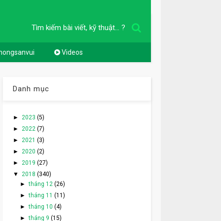
Tìm kiếm bài viết, kỹ thuật... ?
nongsanvui
Videos
Danh mục
►
2023
(5)
►
2022
(7)
►
2021
(3)
►
2020
(2)
►
2019
(27)
▼
2018
(340)
►
tháng 12
(26)
►
tháng 11
(11)
►
tháng 10
(4)
►
tháng 9
(15)