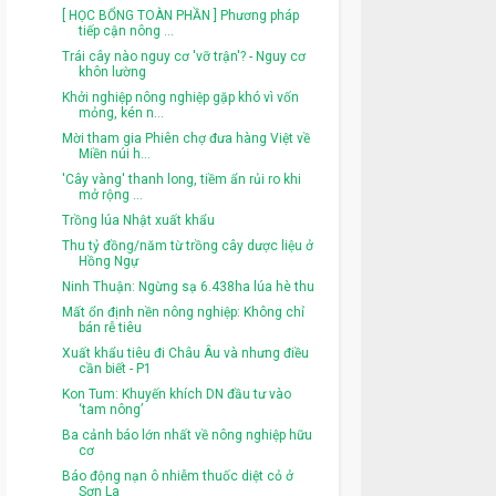
[ HỌC BỔNG TOÀN PHẦN ] Phương pháp
tiếp cận nông ...
Trái cây nào nguy cơ 'vỡ trận'? - Nguy cơ
khôn lường
Khởi nghiệp nông nghiệp gặp khó vì vốn
mỏng, kén n...
Mời tham gia Phiên chợ đưa hàng Việt về
Miền núi h...
'Cây vàng' thanh long, tiềm ẩn rủi ro khi
mở rộng ...
Trồng lúa Nhật xuất khẩu
Thu tỷ đồng/năm từ trồng cây dược liệu ở
Hồng Ngự
Ninh Thuận: Ngừng sạ 6.438ha lúa hè thu
Mất ổn định nền nông nghiệp: Không chỉ
bán rễ tiêu
Xuất khẩu tiêu đi Châu Âu và nhưng điều
cần biết - P1
Kon Tum: Khuyến khích DN đầu tư vào
‘tam nông’
Ba cảnh báo lớn nhất về nông nghiệp hữu
cơ
Báo động nạn ô nhiễm thuốc diệt cỏ ở
Sơn La