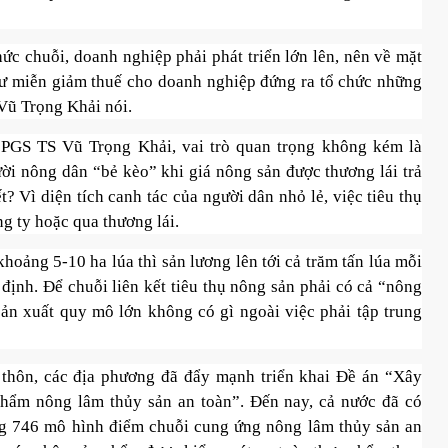
ức chuỗi, doanh nghiệp phải phát triển lớn lên, nên về mặt
hư miễn giảm thuế cho doanh nghiệp đứng ra tổ chức những
 Vũ Trọng Khải nói.
 PGS TS Vũ Trọng Khải, vai trò quan trọng không kém là
ười nông dân “bẻ kèo” khi giá nông sản được thương lái trả
t? Vì diện tích canh tác của người dân nhỏ lẻ, việc tiêu thụ
g ty hoặc qua thương lái.
hoảng 5-10 ha lúa thì sản lương lên tới cả trăm tấn lúa mỗi
 định. Để chuỗi liên kết tiêu thụ nông sản phải có cả “nông
ản xuất quy mô lớn không có gì ngoài việc phải tập trung
thôn, các địa phương đã đẩy mạnh triển khai Đề án “Xây
phẩm nông lâm thủy sản an toàn”. Đến nay, cả nước đã có
ng 746 mô hình điểm chuỗi cung ứng nông lâm thủy sản an