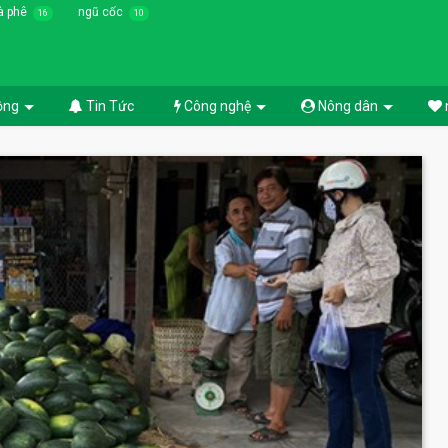
à phê
ngũ cốc
16
10
ồng
Tin Tức
Công nghệ
Nông dân