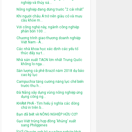
nghiệp và thủy sả...
Nông nghiệp đang đứng trước "2 cái nhất"
Khi người châu Á trở nên giàu có và mưu
cầu khỏe m...
Với công nghệ này, ngành công nghiệp
phân bón 100 ...
Chương trình giao thương doanh nghiệp
Việt Nam - A...
Các nhà khoa học xác định các yếu tố
thúc đẩy sự t...
Nhà sản xuất TACN lớn nhất Trung Quốc
không lo ngạ...
Sản lượng cà phê Brazil năm 2018 dự báo
cao kỷ lục
Campuchia tăng cường năng lực chế biến
trước thu h...
Đà Nẵng xây dựng vùng nông nghiệp ứng
dụng công ng...
KHÁM PHÁ - Tìm hiểu ý nghĩa các dòng
chữ in trên b...
Bạn đã biết về NÔNG NGHIỆP HỮU CƠ?
Gạo Việt trúng hợp đồng 'khủng' xuất
sang Philippines